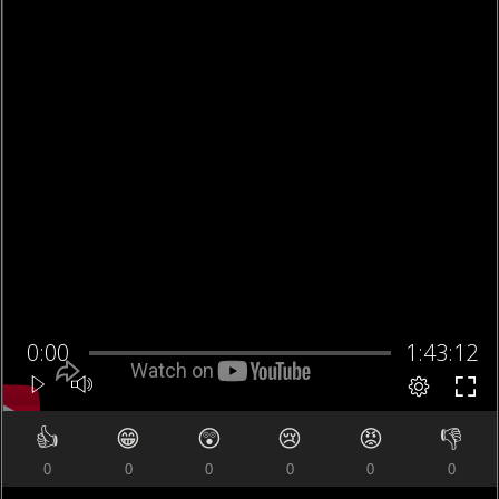
👍
😁
😲
😢
😡
👎
0
0
0
0
0
0