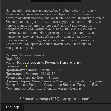
Испанский наместник в строжайшей тайне готовит отправку
большой партии золота в Европу. Однако слухи об этом
достигают ушей морских разбойников. Капитан пиратского судна
Блэки (красавец, джентльмен, без труда соблазняющий самых
неприступных женщин, владеющий шпагой как мушкетер)
предлагает своим «коллегам» объединить силы и захватить
несметные богатства. Но другие капитаны, руководствуясь
пиратским законом «каждый за себя и дьявол за всех»,
отказываются от сотрудничества и, мало того, становятся
безжалостными врагами-соперниками Блэки в погоне за
бесценным грузом…
Страна:
Испания, Италия
Год:
1971
Жанр:
Фильмы
,
Боевики
,
Комедии
,
Приключения
Качество:
SD
Продолжительность:
99 мин. / 01:39
Премьера в России:
1971-03-12
Режиссер:
Лоренцо Джичча Палли
В ролях:
Теренс Хилл, Сильвия Монти, Джордж Мартин, Диана
Лорис, Моника Рандаль, Сальваторе Боргезе, Паскуале Базиле,
Фернандо Бильбао, Бад Спенсер, Альдо Чеккони
Чёрный корсар (1971) смотреть онлайн
Трейлер