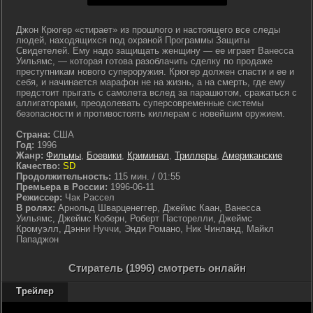
Джон Крюгер «стирает» из прошлого и настоящего все следы
людей, находящихся под охраной Программы Защиты
Свидетелей. Ему надо защищать женщину — ее играет Ванесса
Уильямс, — которая готова разоблачить сделку по продаже
преступникам нового супероружия. Крюгер должен спасти и ее и
себя, и начинается марафон не на жизнь, а на смерть, где ему
предстоит прыгать с самолета вслед за парашютом, сражаться с
аллигаторами, преодолевать суперсовременные системы
безопасности и противостоять киллерам с новейшим оружием.
Страна:
США
Год:
1996
Жанр:
Фильмы
,
Боевики
,
Криминал
,
Триллеры
,
Американские
Качество:
SD
Продолжительность:
115 мин. / 01:55
Премьера в России:
1996-06-11
Режиссер:
Чак Рассел
В ролях:
Арнольд Шварценеггер, Джеймс Каан, Ванесса
Уильямс, Джеймс Коберн, Роберт Пасторелли, Джеймс
Кромуэлл, Дэнни Нуччи, Энди Романо, Ник Чинланд, Майкл
Пападжон
Стиратель (1996) смотреть онлайн
Трейлер