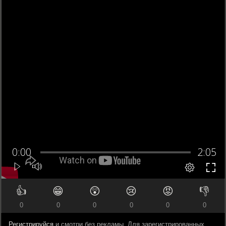
👍
😁
😲
😢
😡
👎
0
0
0
0
0
0
Регистрируйся
и смотри без рекламы. Для зарегистрированных