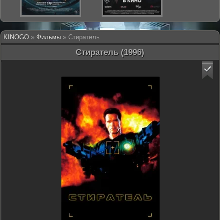
KINOGO
»
Фильмы
» Стиратель
Стиратель (1996)