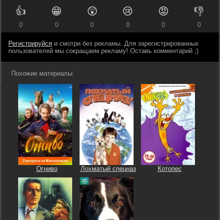
👍
😁
😲
😢
😡
👎
0
0
0
0
0
0
Регистрируйся
и смотри без рекламы. Для зарегистрированных
пользователей мы сокращаем рекламу! Оставь комментарий ;)
Похожие материалы:
Огниво
Лохматый спецназ
Котопес