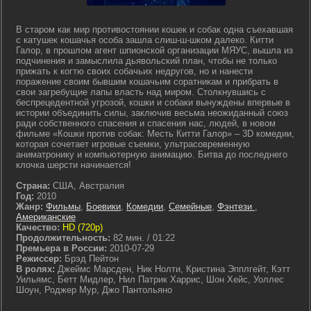
В старом как мир противостоянии кошек и собак одна съехавшая
с катушек кошачья особа зашла слиш-ш-шком далеко. Китти
Галор, в прошлом агент шпионской организации МЯУС, вышла из
подчинения и замыслила дьявольский план, чтобы не только
прижать к когтю своих собачьих недругов, но и нанести
поражение своим бывшим кошачьим соратникам и прибрать в
свои загребущие лапы власть над миром. Столкнувшись с
беспрецедентной угрозой, кошки и собаки вынуждены впервые в
истории объединить силы, заключив весьма неожиданный союз
ради собственного спасения и спасения нас, людей, в новом
фильме «Кошки против собак: Месть Китти Галор» – 3D комедии,
которая сочетает игровые съемки, ультрасовременную
аниматронику и компьютерную анимацию. Битва до последнего
клочка шерсти начинается!
Страна:
США, Австралия
Год:
2010
Жанр:
Фильмы
,
Боевики
,
Комедии
,
Семейные
,
Фэнтези
,
Американские
Качество:
HD (720p)
Продолжительность:
82 мин. / 01:22
Премьера в России:
2010-07-29
Режиссер:
Брэд Пейтон
В ролях:
Джеймс Марсден, Ник Нолти, Кристина Эпплгейт, Кэтт
Уильямс, Бетт Мидлер, Нил Патрик Харрис, Шон Хейс, Уоллес
Шоун, Роджер Мур, Джо Пантольяно