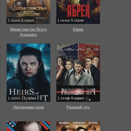
1 сезон 8 серия
1 сезон 5 серия
Министерство Всего
Абрек
Хорошего
1 сезон 13 серия
1 сезон 8 серия
Наследники ночи
Разящий луч