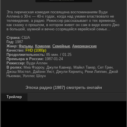
Эта лирическая комедия посвящена воспоминаниям Вуди
Аллена о 30-х — 40-х годах, когда над умами властвовало не
телевидение, а радио. Режиссер рассказывает о тех временах,
как сказку о прошлом, в котором живет он сам в виде юного Джо
в большой, шумной и вечно ссорящейся еврейской семье…
Страна:
США
Год:
1987
Жанр:
Фильмы
,
Комедии
,
Семейные
,
Американские
Качество:
FHD (1080p)
Продолжительность:
85 мин. / 01:25
Премьера в России:
1987-01-24
Режиссер:
Вуди Аллен
В ролях:
Миа Фэрроу, Джули Кавнер, Майкл Такер, Сет Грин,
Джош Мостел, Дайэнн Уист, Джули Кернитц, Рени Липпин, Джой
Ньюман, Уоллес Шоун
Эпоха радио (1987) смотреть онлайн
Трейлер