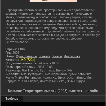
Бороздящий космические просторы горно-исследовательский
корабль «Исимура» натыкается на загадочную чужеродную
Метку, обозначающую особую зону. Экипаж уверен, что они
обнаружили подтверждение существования наших создателей.
Однако исследование и смещение Метки высвобождает нечто,
относящиеся к инопланетному виду, что долгое время было
погребено на заброшенной отдаленной планете. Группа горняков
и члены космического экипажа вынуждены вступить в отчаянную
борьбу с монстром, с которым человечество доселе
не сталкивалось.
Страна:
США
Год:
2008
Жанр:
Мультфильмы
,
Боевики
,
Ужасы
,
Фантастика
Качество:
HD (720p)
Продолжительность:
74 мин. / 01:14
Премьера в России:
2008-10-03
Режиссер:
Чак Паттон, Курт Геда, Винтон Хёк
В ролях:
Ника Футтерман, Кит Шарабайка, Джим Каммингс,
Кевин Майкл Ричардсон, Келли Ху, Брюс Бокслайтнер, Лия
Сарджент, Хэл Спаркс, Джефф Беннетт, Джим Пиддок
Космос: Территория смерти (2008) смотреть онлайн
Трейлер