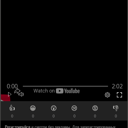
👍
😁
😲
😢
😡
👎
0
0
0
0
0
0
Регистрируйся
и смотри без рекламы. Для зарегистрированных