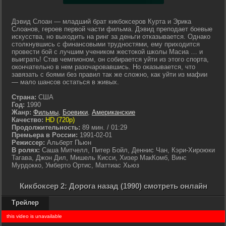
Дэвид Слоан — младший брат кикбоксеров Курта и Эрика
Слоанов, героев первой части фильма. Дэвид преподает боевые
искусства, но выходить на ринг за деньги отказывается. Однако
столкнувшись с финансовыми трудностями, ему приходится
провести бой с лучшим учеником жестокой школы Масиа … и
выиграть! Став чемпионом, он собирается уйти из этого спорта,
окончательно в нем разочаровавшись. Но оказывается, что
завязать с боями без правил так же сложно, как уйти из мафии
— мало шансов остаться в живых.
Страна:
США
Год:
1990
Жанр:
Фильмы
,
Боевики
,
Американские
Качество:
HD (720p)
Продолжительность:
89 мин. / 01:29
Премьера в России:
1991-02-01
Режиссер:
Альберт Пьюн
В ролях:
Саша Митчелл, Питер Бойл, Деннис Чан, Кэри-Хироюки
Тагава, Джон Дил, Мишель Кисси, Хизер МакКомб, Винс
Мурдокко, Умберто Ортис, Маттиас Хьюз
Кикбоксер 2: Дорога назад (1990) смотреть онлайн
Трейлер