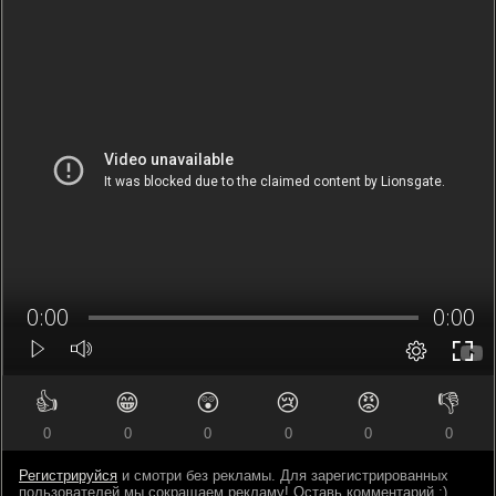
👍
😁
😲
😢
😡
👎
0
0
0
0
0
0
Регистрируйся
и смотри без рекламы. Для зарегистрированных
пользователей мы сокращаем рекламу! Оставь комментарий ;)