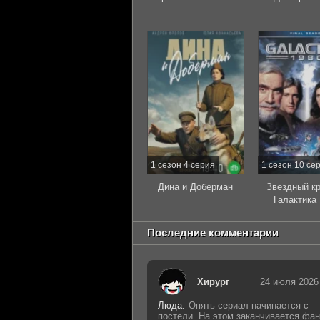
1 сезон 4 серия
1 сезон 10 се
Дина и Доберман
Звездный к
Галактика
Последние комментарии
Хирург
24 июля 2026
Люда:
Опять сериал начинается с
постели. На этом заканчивается фан