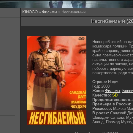
KINOGO
»
Фильмы
» Несгибаемый
Несгибаемый (20
Новоприбывший на сл
комиссара полиции П
крайне справедливого
сына премьер-министр
насильственного хара
ситуации по закону, н
побороть царящую вок
пожертвовать ради эт
Страна:
Индия
Год:
2000
Жанр:
Фильмы
,
Боеви
Качество:
SD
Продолжительность:
Премьера в России:
Режиссер:
Махеш Ма
В ролях:
Санджай Дат
Шиваджи Сатхам, Му
Ананд, Прамод Мутху,