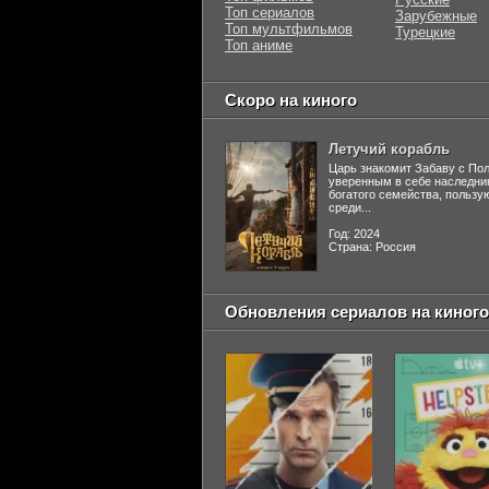
Топ сериалов
Зарубежные
Топ мультфильмов
Турецкие
Топ аниме
Скоро на киного
Летучий корабль
Царь знакомит Забаву с По
уверенным в себе наследни
богатого семейства, польз
среди...
Год: 2024
Страна: Россия
Обновления сериалов на киного