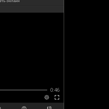
еть онлайн

😡
👎