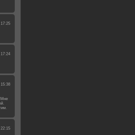
 17:25
 17:24
 15:38
 Мне
ый.
тим.
.
 22:15