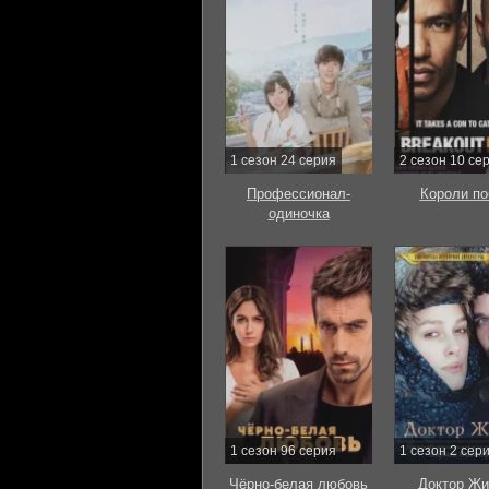
1 сезон 24 серия
2 сезон 10 се
Профессионал-
Короли по
одиночка
1 сезон 96 серия
1 сезон 2 сер
Чёрно-белая любовь
Доктор Жи