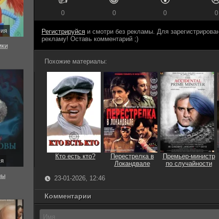
0
0
0
0
рия
Регистрируйся
и смотри без рекламы. Для зарегистриров
рекламу! Оставь комментарий ;)
ки
Похожие материалы:
Кто есть кто?
Перестрелка в
Премьер-министр
ия
Локандвале
по случайности
вы
23-01-2026, 12:46
Комментарии