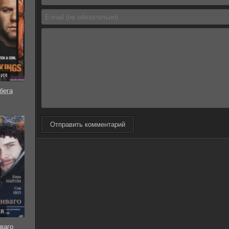
рия
бега
Отправить комментарий
ия
ваго