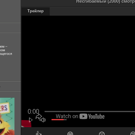
Несгибаемый (2000) смотр
Трейлер
лем –
ком
ующегося
👍
😁
😲
