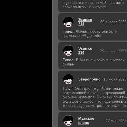
сценаристов и лично мой просмотр
сериала якобы о хирурге.
Экипаж
30 января 2026
314
Павел:
Фильм просто Бомба. Я
насмеялся 🤣 до слёз
Экипаж
30 января 2026
314
Павел:
В Минске и районе снимали
фильм.
Зверополис
13 июня 2025
Tanvir:
Этот фильм действительно
потрясающий и очень потрясающий.
он очень нравится. Он очень приятн
Большое спасибо, что поделились э
Я очень рад посмотреть этот фильм
Мужское
12 мая 2025
слово