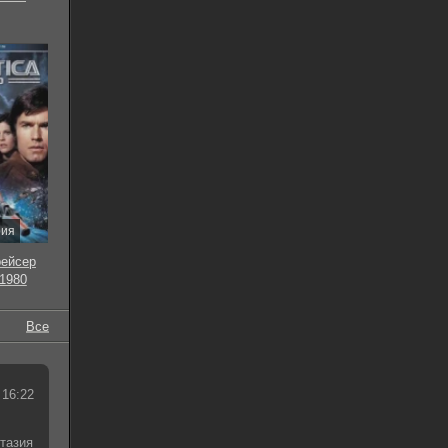
рия
рейсер
 1980
Все
 16:22
тазия