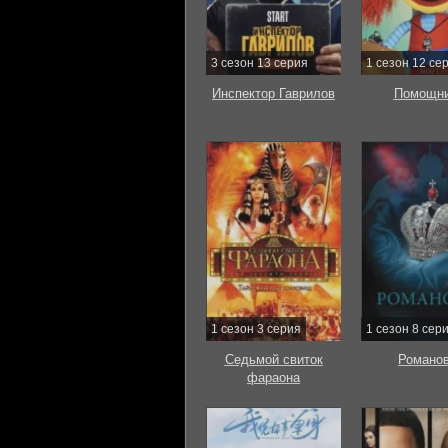
3 сезон 13 серия
1 сезон 12 се
Инспектор Гаврилов
Помощни
1 сезон 3 серия
1 сезон 8 сер
Седьмой свиток
Романо
фараона