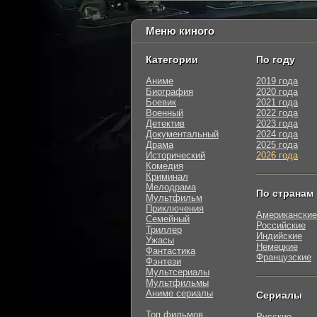
Меню киного
Категории
По году
Аниме
2019 года
Биография
2020 года
Боевик
2021 года
Военный
2022 года
Детектив
2023 года
Документальный
2024 года
Драма
2025 года
Исторический
2026 года
Комедия
Криминал
Мелодрама
По странам
Мультфильм
Приключения
Американские
Семейный
Российские
Триллер
Индийские
Ужасы
Немецкие
Фантастика
Французские
Фэнтези
Мультсериалы
Мультфильмы
Аниме сериалы
Сериалы
Топ фильмов
Русские