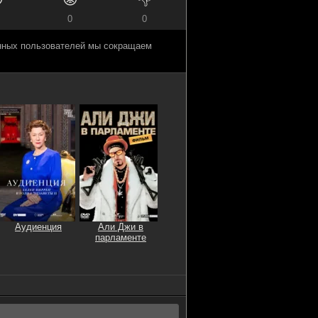
0
0
анных пользователей мы сокращаем
Аудиенция
Али Джи в
парламенте