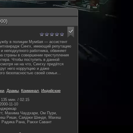
00)
ужбу в полиции Мумбая — ассистент
ритхвирадж Сингх, имеющий репутацию
 и неподкупного работника, обвиняет
а страны в совершении преступления
ктера. Чтобы поступить в данной
есмотря ни на что, Сингху придётся
руг него коррупцию и даже
ого безопасностью своей семьи…
ки
,
Драмы
,
Криминал
,
Индийские
135 мин. / 02:15
2000-11-10
нджрекар
т, Махима Чаудхари, Ом Пури,
кеш Риши, Саяджи Шинде, Махеш
 Радика Рана, Ракхи Савант