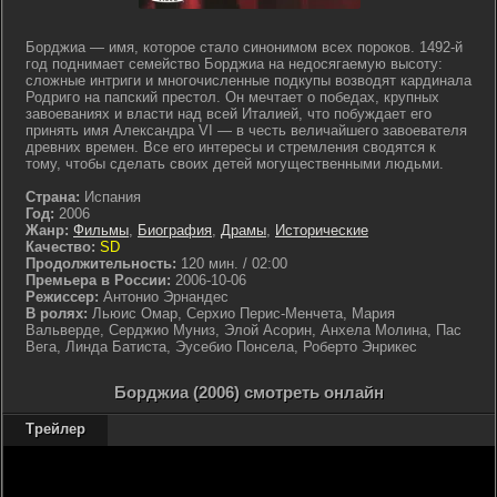
Борджиа — имя, которое стало синонимом всех пороков. 1492-й
год поднимает семейство Борджиа на недосягаемую высоту:
сложные интриги и многочисленные подкупы возводят кардинала
Родриго на папский престол. Он мечтает о победах, крупных
завоеваниях и власти над всей Италией, что побуждает его
принять имя Александра VI — в честь величайшего завоевателя
древних времен. Все его интересы и стремления сводятся к
тому, чтобы сделать своих детей могущественными людьми.
Страна:
Испания
Год:
2006
Жанр:
Фильмы
,
Биография
,
Драмы
,
Исторические
Качество:
SD
Продолжительность:
120 мин. / 02:00
Премьера в России:
2006-10-06
Режиссер:
Антонио Эрнандес
В ролях:
Льюис Омар, Серхио Перис-Менчета, Мария
Вальверде, Серджио Муниз, Элой Асорин, Анхела Молина, Пас
Вега, Линда Батиста, Эусебио Понсела, Роберто Энрикес
Борджиа (2006) смотреть онлайн
Трейлер