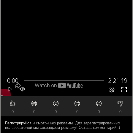
👍
😁
😲
😢
😡
👎
0
0
0
0
0
0
Регистрируйся
и смотри без рекламы. Для зарегистрированных
пользователей мы сокращаем рекламу! Оставь комментарий ;)