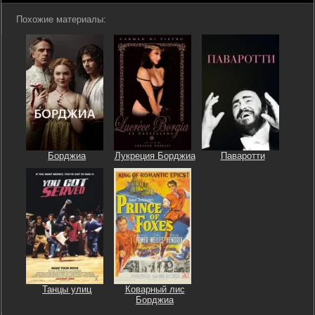
Похожие материалы:
Борджиа
Лукреция Борджиа
Паваротти
Танцы улиц
Коварный лис
Борджиа