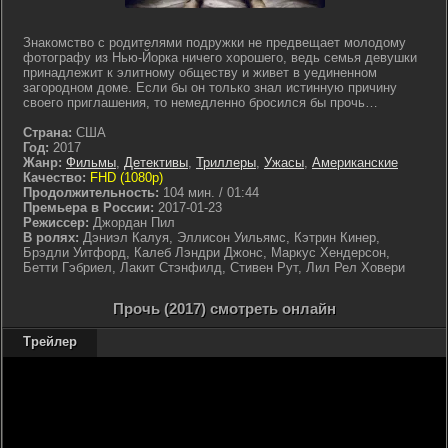
Знакомство с родителями подружки не предвещает молодому
фотографу из Нью-Йорка ничего хорошего, ведь семья девушки
принадлежит к элитному обществу и живет в уединенном
загородном доме. Если бы он только знал истинную причину
своего приглашения, то немедленно бросился бы прочь…
Страна:
США
Год:
2017
Жанр:
Фильмы
,
Детективы
,
Триллеры
,
Ужасы
,
Американские
Качество:
FHD (1080p)
Продолжительность:
104 мин. / 01:44
Премьера в России:
2017-01-23
Режиссер:
Джордан Пил
В ролях:
Дэниэл Калуя, Эллисон Уильямс, Кэтрин Кинер,
Брэдли Уитфорд, Калеб Лэндри Джонс, Маркус Хендерсон,
Бетти Гэбриел, Лакит Стэнфилд, Стивен Рут, Лил Рел Ховери
Прочь (2017) смотреть онлайн
Трейлер