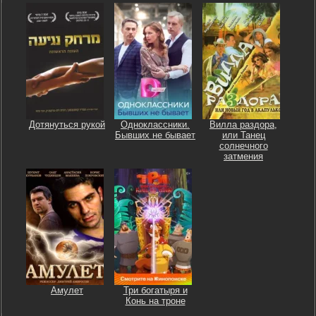
Дотянуться рукой
Одноклассники.
Вилла раздора,
Бывших не бывает
или Танец
солнечного
затмения
Амулет
Три богатыря и
Конь на троне