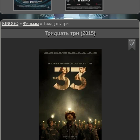
KINOGO
»
Фильмы
» Тридцать три
Тридцать три (2015)