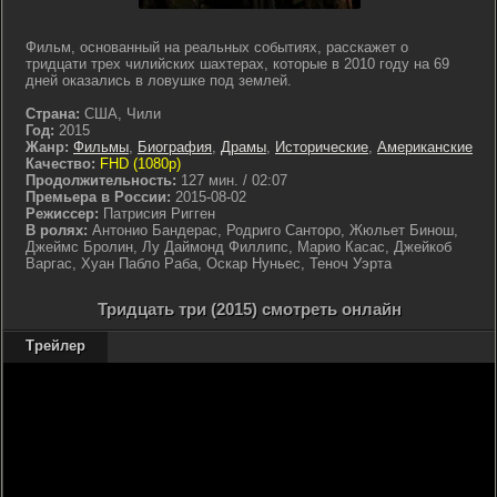
Фильм, основанный на реальных событиях, расскажет о
тридцати трех чилийских шахтерах, которые в 2010 году на 69
дней оказались в ловушке под землей.
Страна:
США, Чили
Год:
2015
Жанр:
Фильмы
,
Биография
,
Драмы
,
Исторические
,
Американские
Качество:
FHD (1080p)
Продолжительность:
127 мин. / 02:07
Премьера в России:
2015-08-02
Режиссер:
Патрисия Ригген
В ролях:
Антонио Бандерас, Родриго Санторо, Жюльет Бинош,
Джеймс Бролин, Лу Даймонд Филлипс, Марио Касас, Джейкоб
Варгас, Хуан Пабло Раба, Оскар Нуньес, Теноч Уэрта
Тридцать три (2015) смотреть онлайн
Трейлер