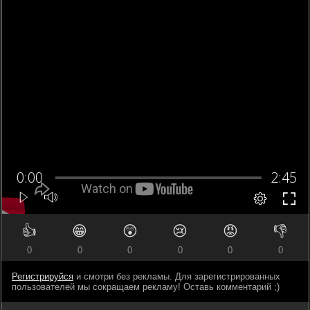
👍
😁
😲
😢
😡
👎
0
0
0
0
0
0
Регистрируйся
и смотри без рекламы. Для зарегистрированных
пользователей мы сокращаем рекламу! Оставь комментарий ;)