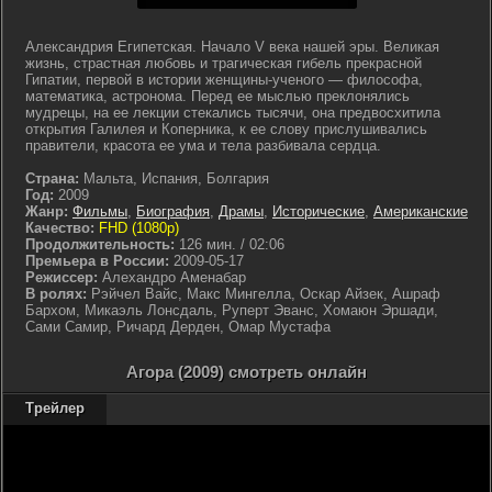
Александрия Египетская. Начало V века нашей эры. Великая
жизнь, страстная любовь и трагическая гибель прекрасной
Гипатии, первой в истории женщины-ученого — философа,
математика, астронома. Перед ее мыслью преклонялись
мудрецы, на ее лекции стекались тысячи, она предвосхитила
открытия Галилея и Коперника, к ее слову прислушивались
правители, красота ее ума и тела разбивала сердца.
Страна:
Мальта, Испания, Болгария
Год:
2009
Жанр:
Фильмы
,
Биография
,
Драмы
,
Исторические
,
Американские
Качество:
FHD (1080p)
Продолжительность:
126 мин. / 02:06
Премьера в России:
2009-05-17
Режиссер:
Алехандро Аменабар
В ролях:
Рэйчел Вайс, Макс Мингелла, Оскар Айзек, Ашраф
Бархом, Микаэль Лонсдаль, Руперт Эванс, Хомаюн Эршади,
Сами Самир, Ричард Дерден, Омар Мустафа
Агора (2009) смотреть онлайн
Трейлер