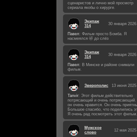
сценаристов и лично мой просмотр
сериала якобы о хирурге.
Экипаж
30 января 2026
314
Павел:
Фильм просто Бомба. Я
насмеялся 🤣 до слёз
Экипаж
30 января 2026
314
Павел:
В Минске и районе снимали
фильм.
Зверополис
13 июня 2025
Tanvir:
Этот фильм действительно
потрясающий и очень потрясающий.
он очень нравится. Он очень приятн
Большое спасибо, что поделились э
Я очень рад посмотреть этот фильм
Мужское
12 мая 2025
слово