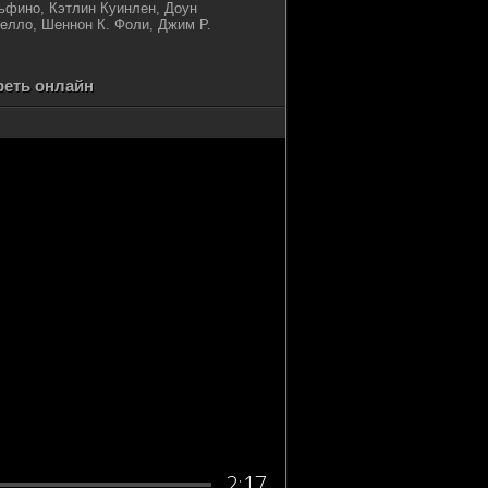
ьфино, Кэтлин Куинлен, Доун
елло, Шеннон К. Фоли, Джим Р.
треть онлайн