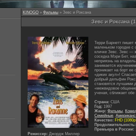
KINOGO
»
Фильмы
» Зевс и Роксана
Зевс и Роксана (1
Терри Барнетт пишет м
маленьком городке с
кличке Зевс. Зевс — ж
соседка Мэри Бет, на
неприязнь на владель
занимается изучение
проникает на борт ее 
«диких акул»! Спасае
добрый дельфин Рокса
становятся лучшими д
«межвидовое общение»
ученая, сближает обе
Страна:
США
Год:
1997
Жанр:
Фильмы
,
Коме
Семейные
,
Американс
Качество:
FHD (1080p
Продолжительность:
Премьера в России:
Режиссер:
Джордж Миллер