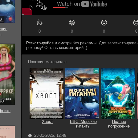
ия
👍
😁
😲

ские
0
0
0
0
ы
Регистрируйся
и смотри без рекламы. Для зарегистриров
рекламу! Оставь комментарий ;)
Похожие материалы:
рия
фрике
Хвост
BBC: Морские
Полное
гиганты
погружение
23-01-2026, 12:49