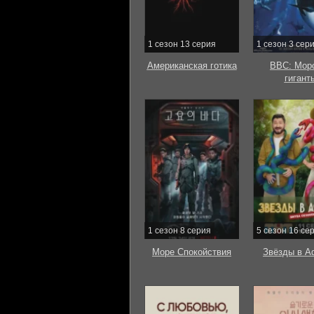
1 сезон 13 серия
1 сезон 3 сер
Американская готика
BBC: Мор
гигант
1 сезон 8 серия
5 сезон 16 се
Море Спокойствия
Звёзды в А