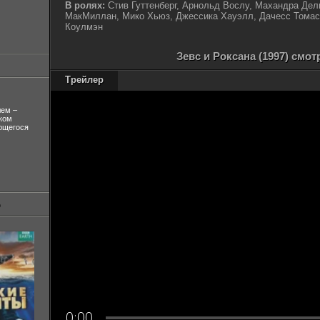
В ролях:
Стив Гуттенберг, Арнольд Вослу, Махандра Дел
МакМиллан, Мико Хьюз, Джессика Хауэлл, Дачесс Томас
Коулмэн
Зевс и Роксана (1997) смо
Трейлер
лем –
ком
ующегося