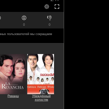

😡
👎
0
0
анных пользователей мы сокращаем
Реванш
Убеждённый
холостяк