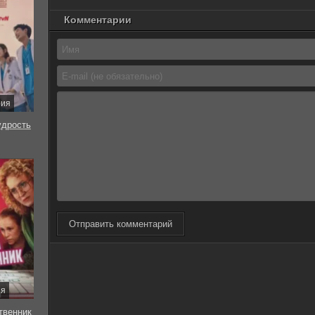
Комментарии
рия
удрость
Отправить комментарий
ия
твенник