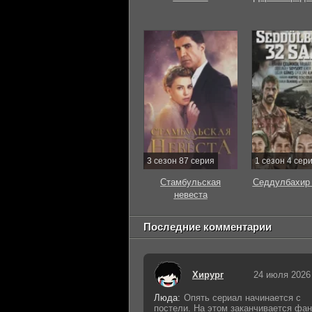
3 сезон 87 серия
1 сезон 4 сер
Стамбульская
Седдулбахир 
невеста
Последние комментарии
Хирург
24 июля 2026
Люда:
Опять сериал начинается с
постели. На этом заканчивается фан