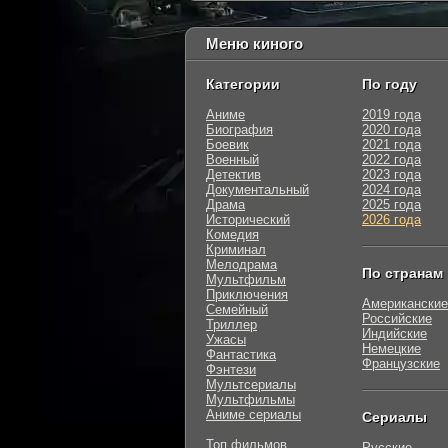
Меню киного
Категории
По году
Аниме
2019 года
Биография
2020 года
Боевик
2021 года
Военный
2022 года
Детектив
2023 года
Документальный
2024 года
Драма
2025 года
Исторический
2026 года
Комедия
Криминал
Мелодрама
По странам
Мультфильм
Приключения
Американские
Семейный
Российские
Триллер
Индийские
Ужасы
Немецкие
Фантастика
Французские
Фэнтези
Мультсериалы
Мультфильмы
Аниме сериалы
Сериалы
Топ фильмов
Русские