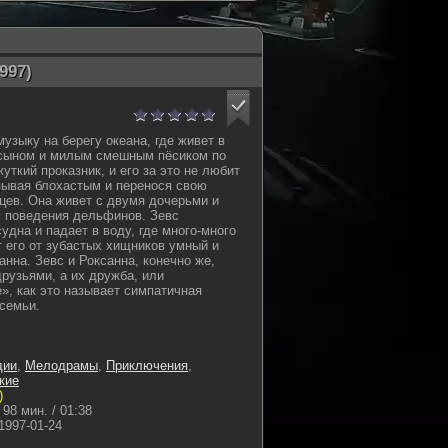
997)
узыку на берегу океана, где живет в
 сыном и милым смешным пёсиком по
уткий проказник, и его за это не любит
зывая блохастым и перенося свою
цев. Она живет с двумя дочерьми и
м поведения дельфинов. Зевс
судна и падает в воду, где много-много
т его от зубастых хищников умный и
нна. Зевс и Роксанна, конечно же,
рузьями, а их дружба, или
, как это называет симпатичная
 семьи.
дии
,
Мелодрамы
,
Приключения
,
кие
)
98 мин. / 01:38
1997-01-24