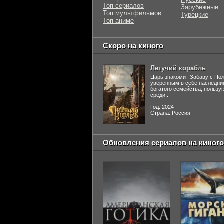
Топ сериалов
Зарубежные
Топ мультфильмов
Турецкие
Топ аниме
Скоро на киного
Летучий корабль
Царь знакомит Забаву с По
уверенным в себе наследни
богатого семейства, польз
среди...
Год: 2024
Страна: Россия
Обновления сериалов на киного