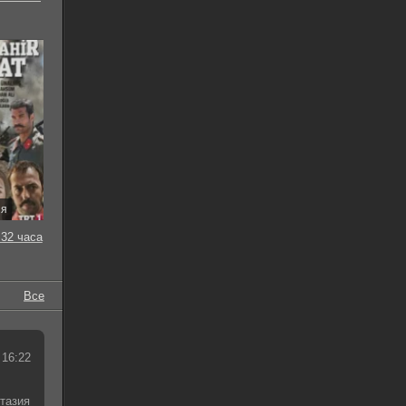
ия
32 часа
Все
 16:22
тазия