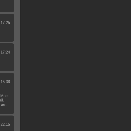
 17:25
 17:24
 15:38
 Мне
ый.
тим.
.
 22:15