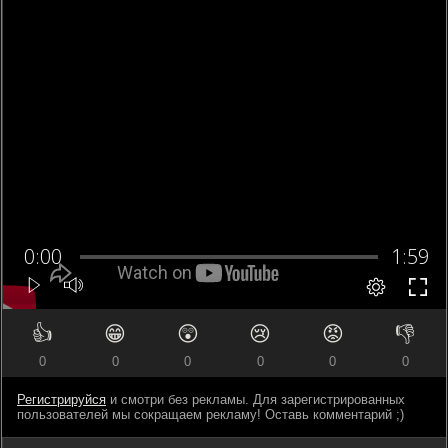
👍
😁
😲
😢
😡
👎
0
0
0
0
0
0
Регистрируйся
и смотри без рекламы. Для зарегистрированных
пользователей мы сокращаем рекламу! Оставь комментарий ;)