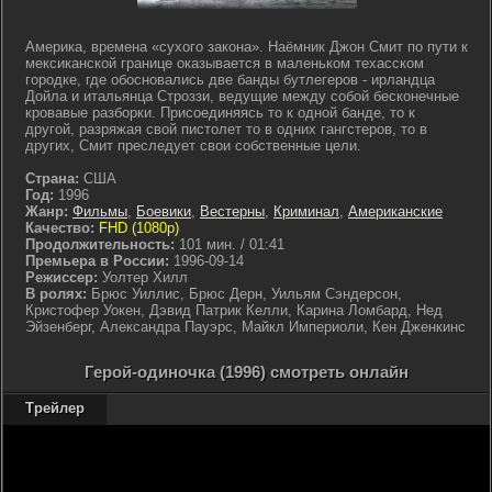
Америка, времена «сухого закона». Наёмник Джон Смит по пути к
мексиканской границе оказывается в маленьком техасском
городке, где обосновались две банды бутлегеров - ирландца
Дойла и итальянца Строззи, ведущие между собой бесконечные
кровавые разборки. Присоединяясь то к одной банде, то к
другой, разряжая свой пистолет то в одних гангстеров, то в
других, Смит преследует свои собственные цели.
Страна:
США
Год:
1996
Жанр:
Фильмы
,
Боевики
,
Вестерны
,
Криминал
,
Американские
Качество:
FHD (1080p)
Продолжительность:
101 мин. / 01:41
Премьера в России:
1996-09-14
Режиссер:
Уолтер Хилл
В ролях:
Брюс Уиллис, Брюс Дерн, Уильям Сэндерсон,
Кристофер Уокен, Дэвид Патрик Келли, Карина Ломбард, Нед
Эйзенберг, Александра Пауэрс, Майкл Империоли, Кен Дженкинс
Герой-одиночка (1996) смотреть онлайн
Трейлер