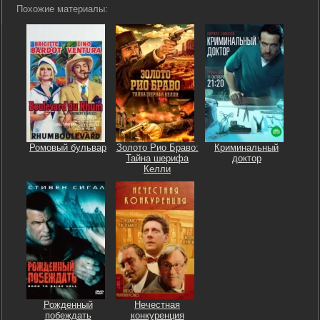
Похожие материалы:
Ромовый бульвар
Золото Рио Браво:
Криминальный
Тайна шерифа
доктор
Келли
Рожденный
Нечестная
побеждать
конкуренция