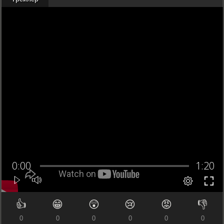
👍
😁
😲
😢
😡
👎
0
0
0
0
0
0