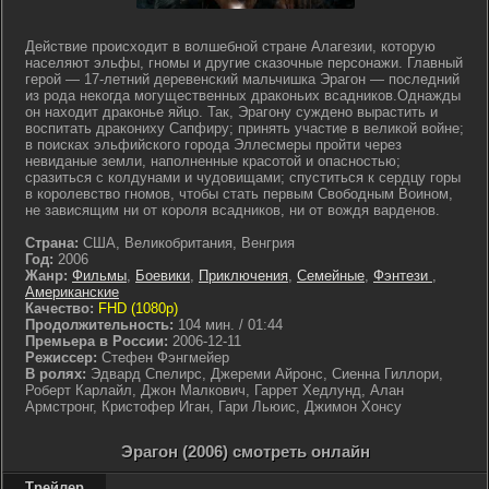
Действие происходит в волшебной стране Алагезии, которую
населяют эльфы, гномы и другие сказочные персонажи. Главный
герой — 17-летний деревенский мальчишка Эрагон — последний
из рода некогда могущественных драконьих всадников.Однажды
он находит драконье яйцо. Так, Эрагону суждено вырастить и
воспитать дракониху Сапфиру; принять участие в великой войне;
в поисках эльфийского города Эллесмеры пройти через
невиданые земли, наполненные красотой и опасностью;
сразиться с колдунами и чудовищами; спуститься к сердцу горы
в королевство гномов, чтобы стать первым Свободным Воином,
не зависящим ни от короля всадников, ни от вождя варденов.
Страна:
США, Великобритания, Венгрия
Год:
2006
Жанр:
Фильмы
,
Боевики
,
Приключения
,
Семейные
,
Фэнтези
,
Американские
Качество:
FHD (1080p)
Продолжительность:
104 мин. / 01:44
Премьера в России:
2006-12-11
Режиссер:
Стефен Фэнгмейер
В ролях:
Эдвард Спелирс, Джереми Айронс, Сиенна Гиллори,
Роберт Карлайл, Джон Малкович, Гаррет Хедлунд, Алан
Армстронг, Кристофер Иган, Гари Льюис, Джимон Хонсу
Эрагон (2006) смотреть онлайн
Трейлер