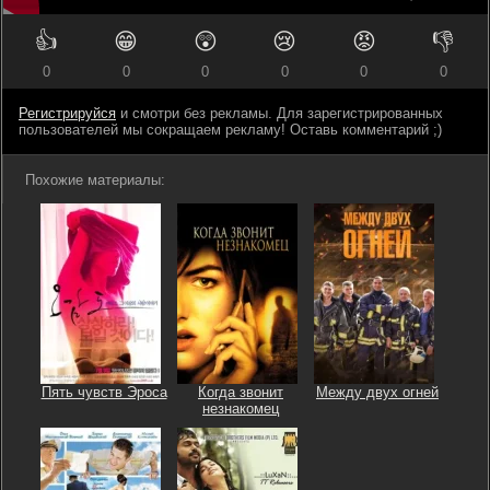
👍
😁
😲
😢
😡
👎
0
0
0
0
0
0
Регистрируйся
и смотри без рекламы. Для зарегистрированных
пользователей мы сокращаем рекламу! Оставь комментарий ;)
Похожие материалы:
Пять чувств Эроса
Когда звонит
Между двух огней
незнакомец