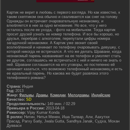
Картик не верит в любовь с первого взгляда. Но как известно, к
таким скептиком она обычно и сваливается как снег на голову.
Однажды он встречает очаровательную незнакомку, и
влюбляется в нее за одно мгновение. Но все, что у него
осталось после ее ухода, - фото на мобильном. Тогда картик
просит друзей узнать ее номер телефона. И все бы хорошо, но
друзья, перебрав с алкоголем, перепутали цифры номера
загадочной незнакомки. А Картик уже звонит своей
возлюбленной и начинает по телефону очаровывать девушку, с
которой никогда не встречался. А что же делать Шравани, когда
незнакомый парень названивает на ее телефон и умоляет стать
ее другом, соглашаясь не встречаться с ней и ничего не знать о
ней. Шравани соглашается на его уговоры, но постепенно ей
начинает казаться, что возможно телефонный незнакомец и есть
ее идеальный парень. Но какова же будет развязка этого
телефонного романа?
Страна:
Индия
Год:
2013
Жанр:
Фильмы
,
Драмы
,
Комедии
,
Мелодрамы
,
Индийские
Качество:
SD
Продолжительность:
149 мин. / 02:29
Премьера в России:
2013-04-18
Режиссер:
Vijay Kumar Konda
В ролях:
Нитин, Нитья Менен, Иша Талвар, Али, Аахутхи
Прасад, Рагху Бабу, Jwala Gutta, Sandhya Janak, Судха, Мохан
Дувваси