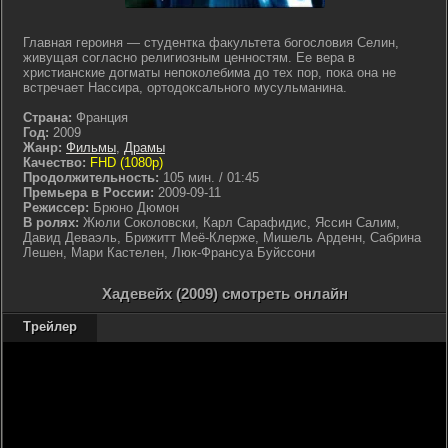
Главная героиня — студентка факультета богословия Селин,
живущая согласно религиозным ценностям. Ее вера в
христианские догматы непоколебима до тех пор, пока она не
встречает Нассира, ортодоксального мусульманина.
Страна:
Франция
Год:
2009
Жанр:
Фильмы
,
Драмы
Качество:
FHD (1080p)
Продолжительность:
105 мин. / 01:45
Премьера в России:
2009-09-11
Режиссер:
Брюно Дюмон
В ролях:
Жюли Соколовски, Карл Сарафидис, Яссин Салим,
Давид Деваэль, Брижитт Меё-Клерже, Мишель Арденн, Сабрина
Лешен, Мари Кастелен, Люк-Франсуа Буйссони
Хадевейх (2009) смотреть онлайн
Трейлер