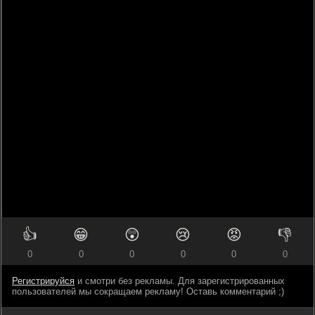
👍
😁
😲
😢
😡
👎
0
0
0
0
0
0
Регистрируйся
и смотри без рекламы. Для зарегистрированных
пользователей мы сокращаем рекламу! Оставь комментарий ;)