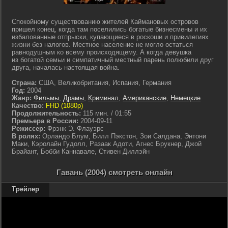
Спокойному существованию жителей Каймановых островов
пришел конец, когда там поселились богатые бизнесмены и их
избалованные отпрыски, купающиеся в роскоши и привилегиях
жизни без налогов. Местное население не могло остаться
равнодушным ко всему происходящему. А когда девушка
из богатой семьи и симпатичный местный парень полюбили друг
друга, началась настоящая война.
Страна:
США, Великобритания, Испания, Германия
Год:
2004
Жанр:
Фильмы
,
Драмы
,
Криминал
,
Американские
,
Немецкие
Качество:
FHD (1080p)
Продолжительность:
115 мин. / 01:55
Премьера в России:
2004-09-11
Режиссер:
Фрэнк Э. Флауэрс
В ролях:
Орландо Блум, Билл Пэкстон, Зои Салдана, Энтони
Маки, Кэролайн Гудолл, Разаак Адоти, Агнес Брукнер, Джой
Брайант, Бобби Каннавале, Стивен Диллэйн
Гавань (2004) смотреть онлайн
Трейлер