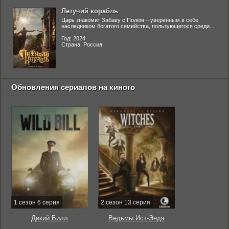
Летучий корабль
Царь знакомит Забаву с Полем – уверенным в себе
наследником богатого семейства, пользующегося среди...
Год: 2024
Страна: Россия
Обновления сериалов на киного
1 сезон 6 серия
2 сезон 13 серия
Дикий Билл
Ведьмы Ист-Энда