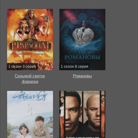
1 сезон 3 серия
1 сезон 8 серия
Седьмой свиток
Романовы
фараона