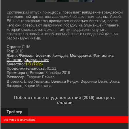
Эротический отпуск принцессы прерывает нападение враждебной
инопланетной армии, возглавляемой её заклятым врагом, Арией.
Ей и её телохранителю приходится спасаться бегством, после
чего они совершают аварийную посадку на ближайшей планете,
которой оказывается Земля. Там им предстоит получить
совершенно новый и незабываемый опыт с невиданной для них
расой - мужчинами.
Страна:
США
Год:
2016
Жанр:
Фильмы
,
Боевики
,
Комедии
,
Мелодрамы
,
Фантастика
,
Фэнтези
,
Американские
Качество:
HD (720p)
Продолжительность:
01:21
Премьера в России:
8 ноября 2016
Режиссер:
Терренс Райкер
В ролях:
Блэр Уильямс, Ванесса Кейдж, Вероника Вейн, Эрика
Джордан, Карли Монтана
Побег с планеты удовольствий (2016) смотреть
онлайн
Трейлер