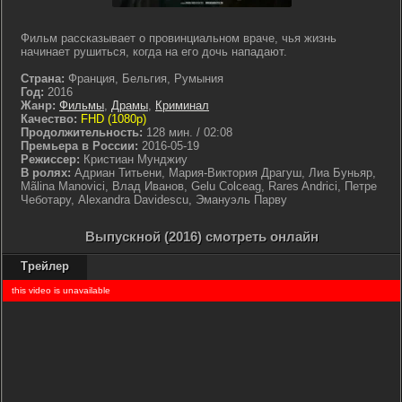
Фильм рассказывает о провинциальном враче, чья жизнь
начинает рушиться, когда на его дочь нападают.
Страна:
Франция, Бельгия, Румыния
Год:
2016
Жанр:
Фильмы
,
Драмы
,
Криминал
Качество:
FHD (1080p)
Продолжительность:
128 мин. / 02:08
Премьера в России:
2016-05-19
Режиссер:
Кристиан Мунджиу
В ролях:
Адриан Титьени, Мария-Виктория Драгуш, Лиа Буньяр,
Mãlina Manovici, Влад Иванов, Gelu Colceag, Rares Andrici, Петре
Чеботару, Alexandra Davidescu, Эмануэль Парву
Выпускной (2016) смотреть онлайн
Трейлер