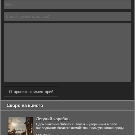
Отправить комментарий
Скоро на киного
Летучий корабль
Царь знакомит Забаву с Полем – уверенным в себе
наследником богатого семейства, пользующегося среди...