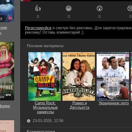
👍
😁
😲

0
0
0
0
ия
ские
Регистрируйся
и смотри без рекламы. Для зарегистриров
рекламу! Оставь комментарий ;)
ы
Похожие материалы:
рия
Camp Rock:
Ромео и
Украденное лето
фрике
Музыкальные
Джульетта
каникулы
23-01-2026, 12:56
Комментарии