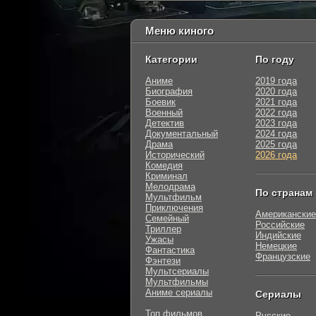
Меню киного
Категории
По году
Аниме
2019 года
Биография
2020 года
Боевик
2021 года
Военный
2022 года
Детектив
2023 года
Документальный
2024 года
Драма
2025 года
Исторический
2026 года
Комедия
Криминал
Мелодрама
По странам
Мультфильм
Приключения
Американские
Семейный
Российские
Триллер
Индийские
Ужасы
Немецкие
Фантастика
Французские
Фэнтези
Мультсериалы
Мультфильмы
Аниме сериалы
Сериалы
Топ фильмов
Русские