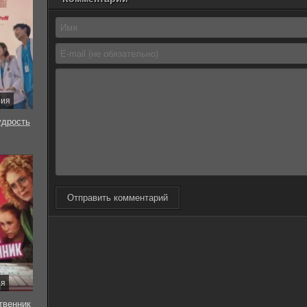
рия
удрость
Отправить комментарий
ия
твенник