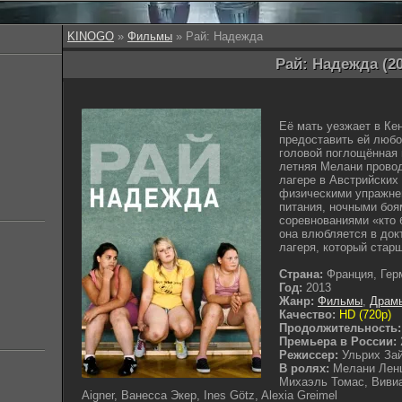
KINOGO
»
Фильмы
» Рай: Надежда
Рай: Надежда (20
Её мать уезжает в Ке
предоставить ей любо
головой поглощённая 
летняя Мелани провод
лагере в Австрийских
физическими упражне
питания, ночными бо
соревнованиями «кто 
она влюбляется в док
лагеря, который стар
Страна:
Франция, Гер
Год:
2013
Жанр:
Фильмы
,
Драм
Качество:
HD (720p)
Продолжительность:
Премьера в России:
Режиссер:
Ульрих За
В ролях:
Мелани Ленц
Михаэль Томас, Вивиа
Aigner, Ванесса Экер, Ines Götz, Alexia Greimel