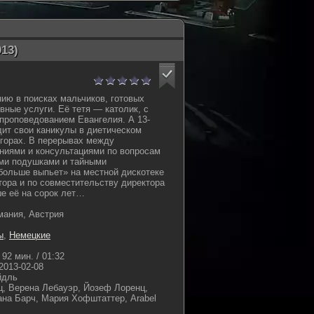
13)
нию в поисках мальчиков, готовых
вные услуги. Её тетя — католик, с
проповедованием Евангелия. А 13-
ит свои каникулы в диетическом
 горах. В перерывах между
ниями и консультациями по вопросам
ями подушками и тайными
больше выпьет» на местной дискотеке
тора и по совместительству директора
ше её на сорок лет…
мания, Австрия
ы
,
Немецкие
92 мин. / 01:32
2013-02-08
йдль
, Верена Лебауэр, Йозеф Лоренц,
на Барч, Мария Хофштаттер, Arabel