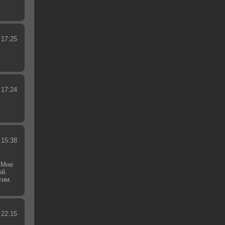
 17:25
 17:24
 15:38
 Мне
ый.
тим.
.
 22:15