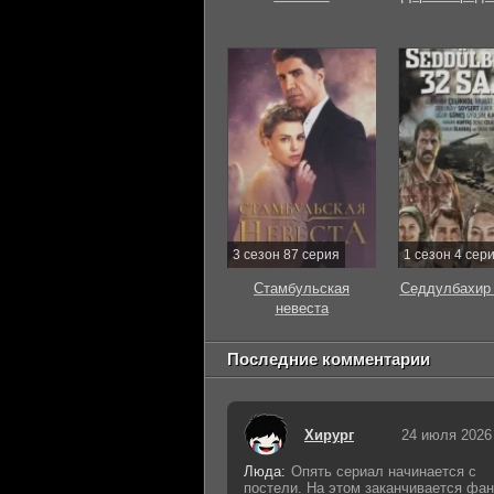
3 сезон 87 серия
1 сезон 4 сер
Стамбульская
Седдулбахир 
невеста
Последние комментарии
Хирург
24 июля 2026
Люда:
Опять сериал начинается с
постели. На этом заканчивается фан