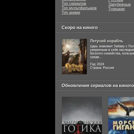
Топ сериалов
Зарубежные
Топ мультфильмов
Турецкие
Топ аниме
Скоро на киного
Летучий корабль
Царь знакомит Забаву с По
уверенным в себе наследни
богатого семейства, польз
среди...
Год: 2024
Страна: Россия
Обновления сериалов на киного