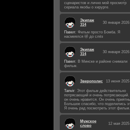
сценаристов и лично мой просмотр
сериала якобы о хирурге.
Экипаж
30 января 2026
314
Павел:
Фильм просто Бомба. Я
насмеялся 🤣 до слёз
Экипаж
30 января 2026
314
Павел:
В Минске и районе снимали
фильм.
Зверополис
13 июня 2025
Tanvir:
Этот фильм действительно
потрясающий и очень потрясающий.
он очень нравится. Он очень приятн
Большое спасибо, что поделились э
Я очень рад посмотреть этот фильм
Мужское
12 мая 2025
слово