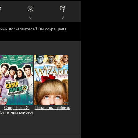

😡
👎
0
0
анных пользователей мы сокращаем
Camp Rock 2:
После волшебника
Отчетный концерт