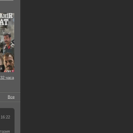
ия
32 часа
Все
 16:22
тазия