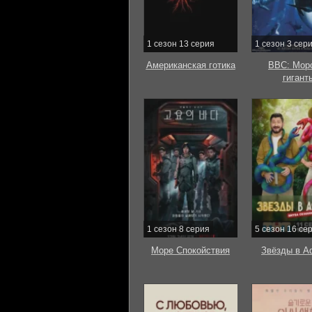
1 сезон 13 серия
1 сезон 3 сер
Американская готика
BBC: Мор
гигант
1 сезон 8 серия
5 сезон 16 се
Море Спокойствия
Звёзды в А