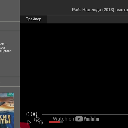
Рай: Надежда (2013) смот
Трейлер
лем –
ком
ующегося