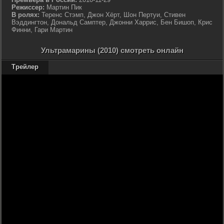
Режиссер:
Мартин Пик
В ролях:
Теренс Стэмп, Джон Хёрт, Шон Пертуи, Стивен
Вэддингтон, Дональд Самптер, Джонни Харрис, Бен Бишоп, Крис
Финни, Гари Мартин
Ультрамарины (2010) смотреть онлайн
Трейлер