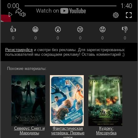
👍
😁
😲
😢
😡
👎
0
0
0
0
0
0
Регистрируйся
и смотри без рекламы. Для зарегистрированных
пользователей мы сокращаем рекламу! Оставь комментарий ;)
Похожие материалы:
Северус Снегг и
Фантастическая
Кудоку:
Мародеры
четвёрка: Первые
Мясорубка
шаги