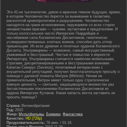
Это 41-ое тысячелетие, дикое и мрачное темное будущее, время,
в котором Человечество борется за выживание в галактике,
расколотой кровопролитием и разрушением. Человечество
находится на грани исчезновения, окружаемое со всех сторон
ненавистными врагами — чужими, мутантами и предателями. И
только колоссальное число Имперских Гвардейцев и
несгибаемая сила Космических Десантников, генетически
усовершенствованных элитных воинов, способно дать отпор
пришельцам. Из всех древних и почетных орденов Космического
Десанта, Ультрамарины — возможно, самый могущественный,
уважаемый и бесстрашный. Чистые в помыслах и верности
Императору, Ультрамарины считаются наиболее мобильными,
строгими, дисциплинированными и бесстрашными воинами.
Капитан Северус (Severus), почитаемый ветеран-воин с
внушительной репутацией, получил безотлагательную просьбу о
помощи с далекой планеты Митрон (Mithron). Ничем не
примечательная, Митрон имеет только одну стратегически
важную ценность — святыню, защищавшуюся множество раз
бесчисленными поколениями Космических Десантников из
ордена Имперских Кулаков. Какая напасть могла заставить их
просить помощи?
Страна:
Великобритания
Год:
2010
Жанр:
Мультфильмы
,
Боевики
,
Фантастика
Качество:
HD (720p)
Продолжительность:
76 мин. / 01:16
Премьера в России:
2010-11-29