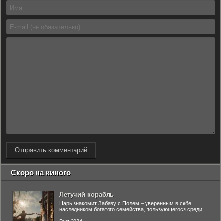
Отправить комментарий
Скоро на киного
Летучий корабль
Царь знакомит Забаву с Полем – уверенным в себе
наследником богатого семейства, пользующегося среди...