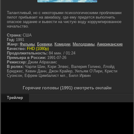
Талантливый, но с некоторыми психологическими проблемами
пилот прибывает на авиабазу, где ему придется выполнить
опасное задание и вывести на чистую воду коррумпированное
начальство.
Страна:
США
Год:
1991
Жанр:
Фильмы
,
Боевики
,
Комедии
,
Мелодрамы
,
Американские
Качество:
FHD (1080p)
Продолжительность:
84 мин. / 01:24
Премьера в России:
1991-07-26
Режиссер:
Джим Абрахамс
В ролях:
Чарли Шин, Кэри Элвес, Валерия Голино, Ллойд
Бриджес, Кевин Данн, Джон Крайер, Уильям О’Лири, Кристи
Суонсон, Ефрем Цимбалист мл., Билл Ирвин
Горячие головы (1991) смотреть онлайн
Трейлер