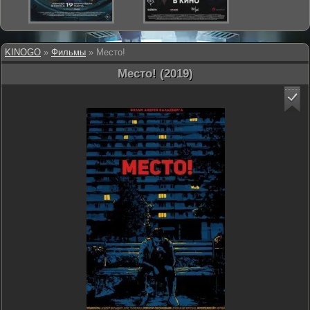
KINOGO
»
Фильмы
» Место!
Место! (2019)