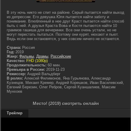
В эту ночь никто не спит на районе. Серый пытается найти выход
из депрессии. Его девушка Юля пытается найти заботу и
понимание. Влюбленный в нее друг Краст пытается найти способ
быть с ней. А друзья Краста Вова и Костя пытаются найти 10
граммов гашиша для вечеринки. Все они очень устали, но не
могут перестать пытаться. Поэтому они курят, нюхают и пьют.
Ведь если они остановятся, у них совсем ничего не останется.
Страна:
Россия
Год:
2019
Жанр:
Фильмы
,
Драмы
,
Российские
Качество:
FHD (1080p)
Продолжительность:
60 мин.
Премьера в России:
2019-11-23
Режиссер:
Андрей Вальдберг
В ролях:
Алексей Филимонов, Яна Гурьянова, Александр
Кузнецов, Михаил Кремер, Андрей Корешков, Иван Василевский,
Евгений Березин, Олег Ребров, Сергей Куаншалиев, Максим
Мунхоев
Место! (2019) смотреть онлайн
Трейлер