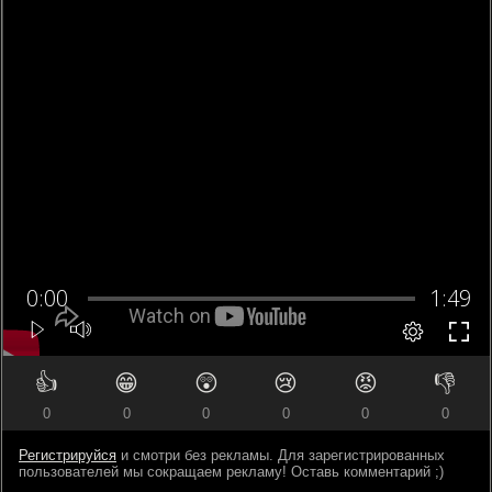
👍
😁
😲
😢
😡
👎
0
0
0
0
0
0
Регистрируйся
и смотри без рекламы. Для зарегистрированных
пользователей мы сокращаем рекламу! Оставь комментарий ;)