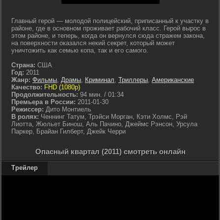
Главный герой — молодой полицейский, приписанный к участку в
районе, где в основном проживает рабочий класс. Герой вырос в
этом районе, и теперь, когда он вернулся сюда стражем закона,
на поверхности оказался некий секрет, который может
уничтожить как семью копа, так и его самого.
Страна:
США
Год:
2011
Жанр:
Фильмы
,
Драмы
,
Криминал
,
Триллеры
,
Американские
Качество:
FHD (1080p)
Продолжительность:
94 мин. / 01:34
Премьера в России:
2011-01-30
Режиссер:
Дито Монтиель
В ролях:
Ченнинг Татум, Трэйси Морган, Кэти Холмс, Рэй
Лиотта, Жюльет Бинош, Аль Пачино, Джеймс Рэнсон, Урсула
Паркер, Брайан Гилберт, Джейк Черри
Опасный квартал (2011) смотреть онлайн
Трейлер