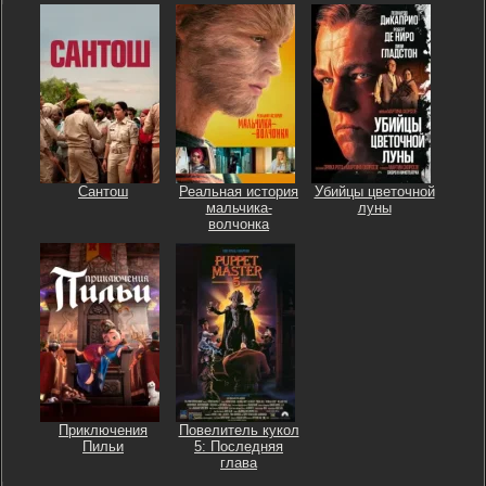
Сантош
Реальная история
Убийцы цветочной
мальчика-
луны
волчонка
Приключения
Повелитель кукол
Пильи
5: Последняя
глава