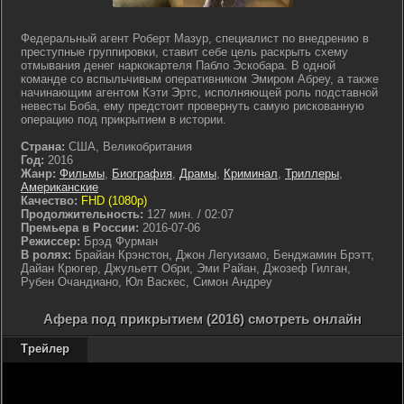
Федеральный агент Роберт Мазур, специалист по внедрению в
преступные группировки, ставит себе цель раскрыть схему
отмывания денег наркокартеля Пабло Эскобара. В одной
команде со вспыльчивым оперативником Эмиром Абреу, а также
начинающим агентом Кэти Эртс, исполняющей роль подставной
невесты Боба, ему предстоит провернуть самую рискованную
операцию под прикрытием в истории.
Страна:
США, Великобритания
Год:
2016
Жанр:
Фильмы
,
Биография
,
Драмы
,
Криминал
,
Триллеры
,
Американские
Качество:
FHD (1080p)
Продолжительность:
127 мин. / 02:07
Премьера в России:
2016-07-06
Режиссер:
Брэд Фурман
В ролях:
Брайан Крэнстон, Джон Легуизамо, Бенджамин Брэтт,
Дайан Крюгер, Джульетт Обри, Эми Райан, Джозеф Гилган,
Рубен Очандиано, Юл Васкес, Симон Андреу
Афера под прикрытием (2016) смотреть онлайн
Трейлер