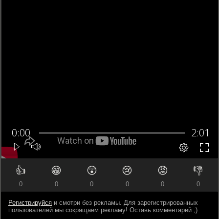
👍
😁
😲
😢
😡
👎
0
0
0
0
0
0
Регистрируйся
и смотри без рекламы. Для зарегистрированных
пользователей мы сокращаем рекламу! Оставь комментарий ;)