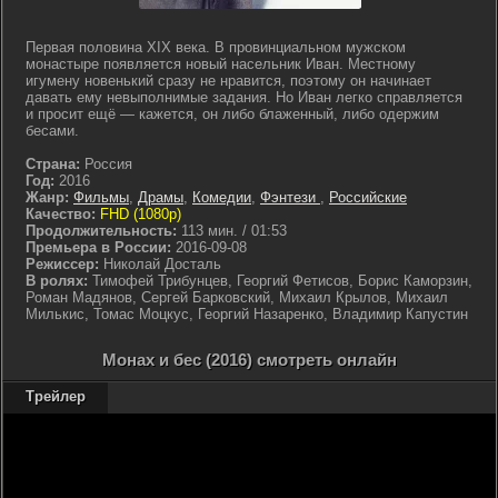
Первая половина XIX века. В провинциальном мужском
монастыре появляется новый насельник Иван. Местному
игумену новенький сразу не нравится, поэтому он начинает
давать ему невыполнимые задания. Но Иван легко справляется
и просит ещё — кажется, он либо блаженный, либо одержим
бесами.
Страна:
Россия
Год:
2016
Жанр:
Фильмы
,
Драмы
,
Комедии
,
Фэнтези
,
Российские
Качество:
FHD (1080p)
Продолжительность:
113 мин. / 01:53
Премьера в России:
2016-09-08
Режиссер:
Николай Досталь
В ролях:
Тимофей Трибунцев, Георгий Фетисов, Борис Каморзин,
Роман Мадянов, Сергей Барковский, Михаил Крылов, Михаил
Милькис, Томас Моцкус, Георгий Назаренко, Владимир Капустин
Монах и бес (2016) смотреть онлайн
Трейлер