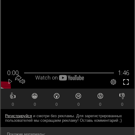
👍
😁
😲
😢
😡
👎
0
0
0
0
0
0
Регистрируйся
и смотри без рекламы. Для зарегистрированных
пользователей мы сокращаем рекламу! Оставь комментарий ;)
Похожие материалы: