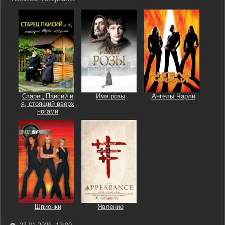
Старец Паисий и
Имя розы
Ангелы Чарли
я, стоящий вверх
ногами
Шпионки
Явление