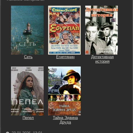
Сеть
Египтянин
Детективная
история
Пепел
Тайна Эдвина
Друда