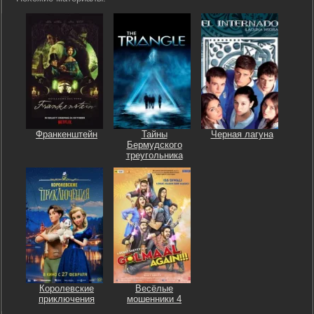
Франкенштейн
Тайны
Черная лагуна
Бермудского
треугольника
Королевские
Весёлые
приключения
мошенники 4