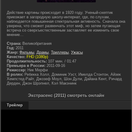
Действие картины происходит в 1920 году. Ученый-скептик
приезжает в загородную школу-интернат, где, по слухам,
наблюдается повышенная спектральная активность. Сначала она
уверена, что сможет развенчать этот миф, но затем пугающая
встреча со сверхъестественным заставляет ее изменить свое
мнение…
Страна:
Великобритания
Год:
2011
Жанр:
Фильмы
,
Драмы
,
Триллеры
,
Ужасы
Качество:
FHD (1080p)
Продолжительность:
107 мин. / 01:47
Премьера в России:
2011-09-16
Режиссер:
Ник Мерфи
В ролях:
Ребекка Холл, Доминик Уэст, Имелда Стонтон, Айзек
Хемпстед-Райт, Джозеф Моул, Шон Дули, Дайана Кент, Ричард
Дерден, Джон Шрэпнел, Кэл Макэнинк
Экстрасенс (2011) смотреть онлайн
Трейлер