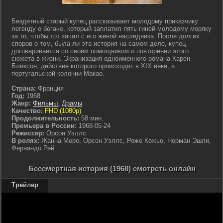
Бездетный старый купец рассказывает молодому приказчику
легенду о богаче, который заплатил пять гиней молодому моряку
за то, чтобы тот зачал с его женой наследника. После долгих
споров о том, была ли эта история на самом деле, купец
договаривается со своим помощником о повторении этого
сюжета в жизни. Экранизация одноименного романа Карен
Бликсон, действие которого происходит в ХIХ веке, в
португальской колонии Макао.
Страна:
Франция
Год:
1968
Жанр:
Фильмы
,
Драмы
Качество:
FHD (1080p)
Продолжительность:
58 мин.
Премьера в России:
1968-05-24
Режиссер:
Орсон Уэллс
В ролях:
Жанна Моро, Орсон Уэллс, Роже Кожьо, Норман Эшли,
Фернандо Рей
Бессмертная история (1968) смотреть онлайн
Трейлер