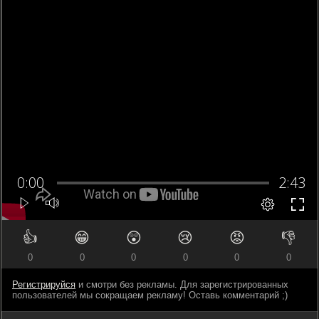
👍
😁
😲
😢
😡
👎
0
0
0
0
0
0
Регистрируйся
и смотри без рекламы. Для зарегистрированных
пользователей мы сокращаем рекламу! Оставь комментарий ;)