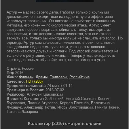
Артур — мастер своего дела. Работая только с крупными
должниками, он находит всю их подноготную и эффективно
использует против них. Он никогда не прибегает к банальным
методам, его конек — психологическая атака. Артур умеет
виртуозно перевоплощаться, сбивать с толку, выводить из
равновесия, и так допекать своих клиентов, что они готовы
вернуть все, только бы никогда больше не слышать его голос. Но
однажды Артур сам становится мишенью: в сети появляется
скандальное видео с его участием, и от него мгновенно
отворачиваются друзья и коллеги. Под угрозой оказывается не
только его репутация, но и жизнь… Теперь у коллектора есть
всего одна ночь чтобы найти того, кто загнал его в угол.
Страна:
Россия
Год:
2016
Жанр:
Фильмы
,
Драмы
,
Триллеры
,
Российские
Качество:
HD (720p)
Продолжительность:
74 мин. / 01:14
Премьера в России:
2016-07-02
Режиссер:
Алексей Красовский
В ролях:
Константин Хабенский, Евгений Стычкин, Ксения
Буравская, Полина Агуреева, Кирилл Плетнёв, Валентина
Лукащук, Александр Тютин, Игорь Золотовицкий, Никита Тюнин,
Татьяна Лазарева
Коллектор (2016) смотреть онлайн