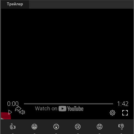
Трейлер
👍
😁
😲
😢
😡
👎