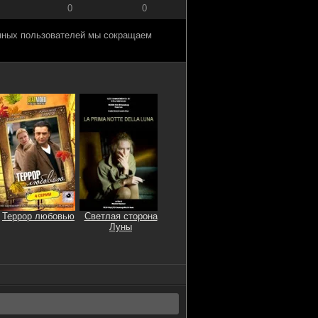
0
0
анных пользователей мы сокращаем
Террор любовью
Светлая сторона
Луны