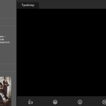
Трейлер
лем –
ком
ующегося
👍
😁
😲
