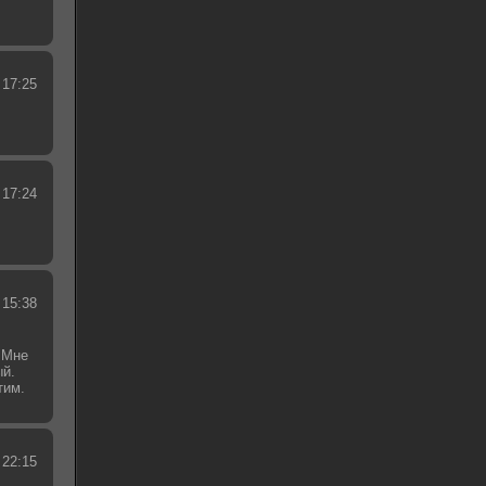
 17:25
 17:24
 15:38
 Мне
ый.
тим.
.
 22:15