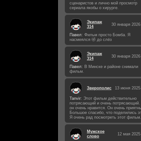
сценаристов и лично мой просмотр
сериала якобы о хирурге.
Экипаж
30 января 2026
314
Павел:
Фильм просто Бомба. Я
насмеялся 🤣 до слёз
Экипаж
30 января 2026
314
Павел:
В Минске и районе снимали
фильм.
Зверополис
13 июня 2025
Tanvir:
Этот фильм действительно
потрясающий и очень потрясающий.
он очень нравится. Он очень приятн
Большое спасибо, что поделились э
Я очень рад посмотреть этот фильм
Мужское
12 мая 2025
слово