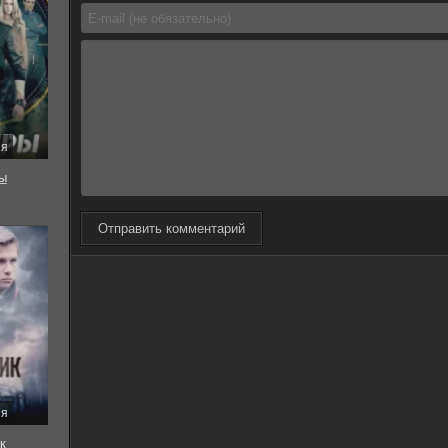
ия
ы
Отправить комментарий
ия
к