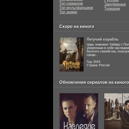
Топ сериалов
Зарубежные
Топ мультфильмов
Турецкие
Топ аниме
Скоро на киного
Летучий корабль
Царь знакомит Забаву с По
уверенным в себе наследни
богатого семейства, польз
среди...
Год: 2024
Страна: Россия
Обновления сериалов на киного