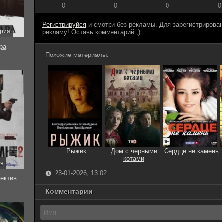
0
0
0
0
Регистрируйся
и смотри без рекламы. Для зарегистриров
ерия
рекламу! Оставь комментарий ;)
ра
Похожие материалы:
Рыжик
Дом с черными
Сердце не камень
котами
ия
23-01-2026, 13:02
тектив
Комментарии