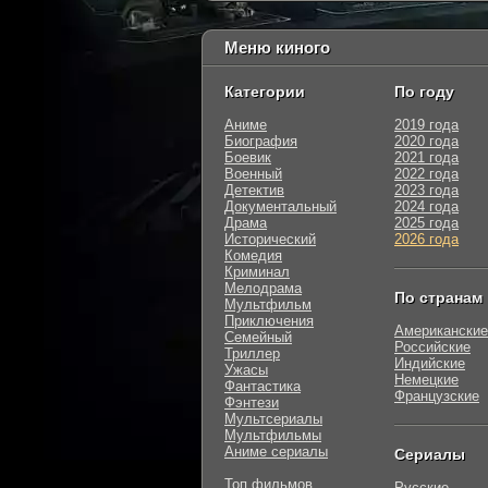
Меню киного
Категории
По году
Аниме
2019 года
Биография
2020 года
Боевик
2021 года
Военный
2022 года
Детектив
2023 года
Документальный
2024 года
Драма
2025 года
Исторический
2026 года
Комедия
Криминал
Мелодрама
По странам
Мультфильм
Приключения
Американские
Семейный
Российские
Триллер
Индийские
Ужасы
Немецкие
Фантастика
Французские
Фэнтези
Мультсериалы
Мультфильмы
Аниме сериалы
Сериалы
Топ фильмов
Русские