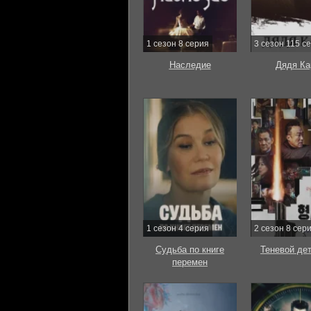
1 сезон 8 серия
3 сезон 115 с
Наследие
Дядя Ка
1 сезон 4 серия
2 сезон 8 сер
Судьба по книге
Теневой де
перемен