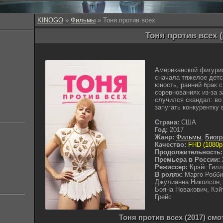
KINOGO
»
Фильмы
» Тоня против всех
Тоня против всех (
Американской фигурис
сначала тяжелое детс
юность, ранний брак 
соревнованиях из-за 
случился скандал: во
запугать конкурентку 
Страна:
США
Год:
2017
Жанр:
Фильмы
,
Биог
Качество:
FHD (1080p
Продолжительность:
Премьера в России:
Режиссер:
Крэйг Гил
В ролях:
Марго Робби
Джулианна Николсон, 
Бояна Новакович, Кэй
Грейс
Тоня против всех (2017) см