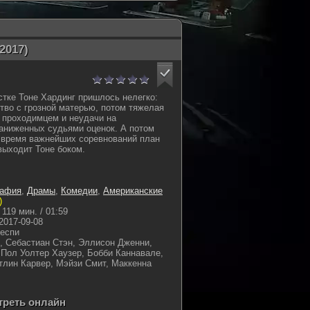
2017)
тке Тоне Хардинг пришлось нелегко:
тво с грозной матерью, потом тяжелая
с проходимцем и неудачи на
заниженных судьями оценок. А потом
 время важнейших соревнований план
выходит Тоне боком.
рафия
,
Драмы
,
Комедии
,
Американские
)
119 мин. / 01:59
2017-09-08
леспи
, Себастиан Стэн, Эллисон Дженни,
Пол Уолтер Хаузер, Бобби Каннавале,
тлин Карвер, Мэйзи Смит, Маккенна
отреть онлайн