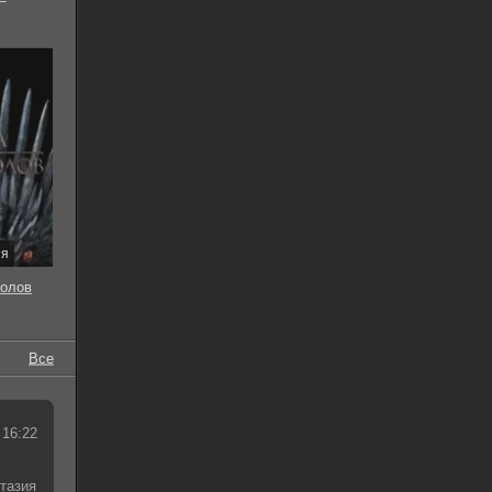
ия
толов
Все
 16:22
тазия