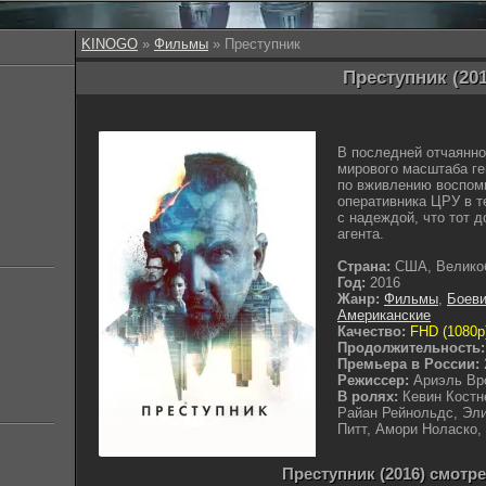
KINOGO
»
Фильмы
» Преступник
Преступник (201
В последней отчаянно
мирового масштаба г
по вживлению воспом
оперативника ЦРУ в т
с надеждой, что тот 
агента.
Страна:
США, Велико
Год:
2016
Жанр:
Фильмы
,
Боеви
Американские
Качество:
FHD (1080p
Продолжительность:
Премьера в России:
Режиссер:
Ариэль Вр
В ролях:
Кевин Костн
Райан Рейнольдс, Эли
Питт, Амори Ноласко,
Преступник (2016) смотр