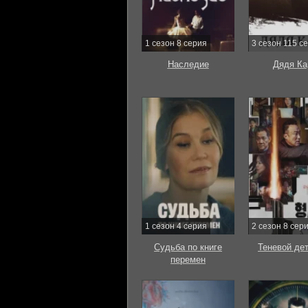
1 сезон 8 серия
3 сезон 115 с
Наследие
Дядя Ка
1 сезон 4 серия
2 сезон 8 сер
Судьба по книге
Теневой де
перемен