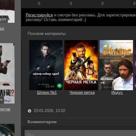
0
0
0
0
Регистрируйся
и смотри без рекламы. Для зарегистриров
ерия
рекламу! Оставь комментарий ;)
ра
Похожие материалы:
Шпион №1
Черная метка
Индус
ия
тектив
23-01-2026, 13:02
Комментарии