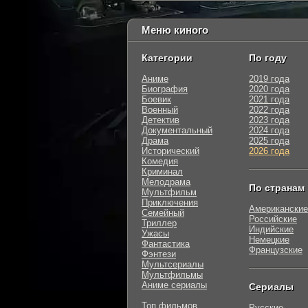
Меню киного
Категории
По году
Аниме
2019 года
Биография
2020 года
Боевик
2021 года
Военный
2022 года
Детектив
2023 года
Документальный
2024 года
Драма
2025 года
Исторический
2026 года
Комедия
Криминал
Мелодрама
По странам
Мультфильм
Приключения
Американские
Семейный
Российские
Триллер
Индийские
Ужасы
Немецкие
Фантастика
Французские
Фэнтези
Мультсериалы
Мультфильмы
Аниме сериалы
Сериалы
Топ фильмов
Русские