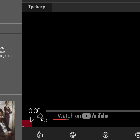
Трейлер
лем –
ком
ующегося
👍
😁
😲
