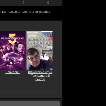
0
0
анных пользователей мы сокращаем
Вавилон 5
Шпионские игры:
Тринадцатый
сектор