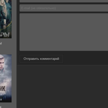
ия
ы
Отправить комментарий
ия
к