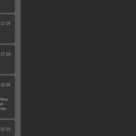
 17:25
 17:24
 15:38
 Мне
ый.
тим.
.
 22:15