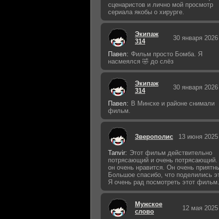
сценаристов и лично мой просмотр
сериала якобы о хирурге.
Экипаж
30 января 2026
314
Павел:
Фильм просто Бомба. Я
насмеялся 🤣 до слёз
Экипаж
30 января 2026
314
Павел:
В Минске и районе снимали
фильм.
Зверополис
13 июня 2025
Tanvir:
Этот фильм действительно
потрясающий и очень потрясающий.
он очень нравится. Он очень приятн
Большое спасибо, что поделились э
Я очень рад посмотреть этот фильм
Мужское
12 мая 2025
слово