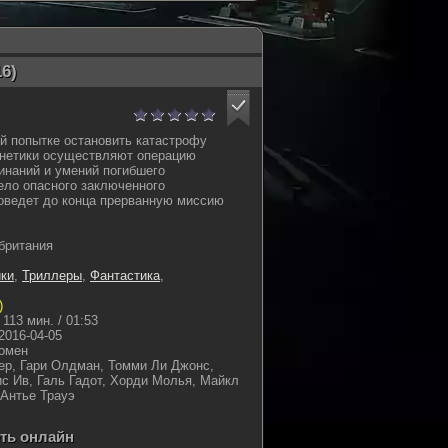
6)
й попытке остановить катастрофу
енетики осуществляют операцию
инаний и умений погибшего
ело опасного заключенного
доведет до конца прерванную миссию
британия
ки
,
Триллеры
,
Фантастика
,
)
113 мин. / 01:53
2016-04-05
омен
ер, Гари Олдман, Томми Ли Джонс,
с Ив, Галь Гадот, Хорди Молья, Майкл
 Антье Трауэ
еть онлайн