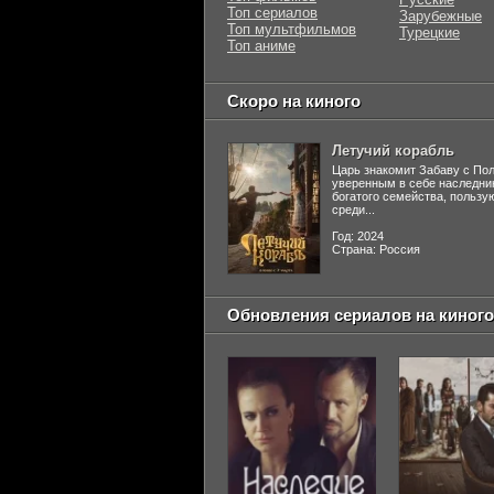
Топ сериалов
Зарубежные
Топ мультфильмов
Турецкие
Топ аниме
Скоро на киного
Летучий корабль
Царь знакомит Забаву с По
уверенным в себе наследни
богатого семейства, польз
среди...
Год: 2024
Страна: Россия
Обновления сериалов на киного