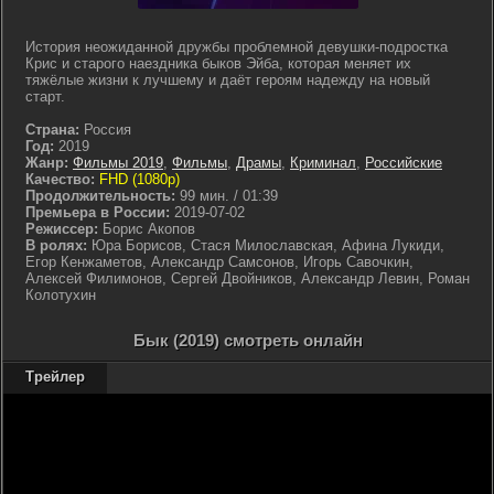
История неожиданной дружбы проблемной девушки-подростка
Крис и старого наездника быков Эйба, которая меняет их
тяжёлые жизни к лучшему и даёт героям надежду на новый
старт.
Страна:
Россия
Год:
2019
Жанр:
Фильмы 2019
,
Фильмы
,
Драмы
,
Криминал
,
Российские
Качество:
FHD (1080p)
Продолжительность:
99 мин. / 01:39
Премьера в России:
2019-07-02
Режиссер:
Борис Акопов
В ролях:
Юра Борисов, Стася Милославская, Афина Лукиди,
Егор Кенжаметов, Александр Самсонов, Игорь Савочкин,
Алексей Филимонов, Сергей Двойников, Александр Левин, Роман
Колотухин
Бык (2019) смотреть онлайн
Трейлер