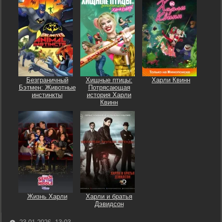
Безграничный
Хищные птицы:
Харли Квинн
Бэтмен: Животные
Потрясающая
инстинкты
история Харли
Квинн
Жизнь Харли
Харли и братья
Дэвидсон