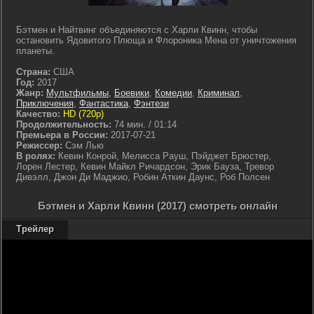
Бэтмен и Найтвинг объединяются с Харли Квинн, чтобы
остановить Ядовитого Плюща и Флороника Мена от уничтожения
планеты.
Страна:
США
Год:
2017
Жанр:
Мультфильмы
,
Боевики
,
Комедии
,
Криминал
,
Приключения
,
Фантастика
,
Фэнтези
Качество:
HD (720p)
Продолжительность:
74 мин. / 01:14
Премьера в России:
2017-07-21
Режиссер:
Сэм Лью
В ролях:
Кевин Конрой, Мелисса Рауш, Пэйджет Брюстер,
Лорен Лестер, Кевин Майкл Ричардсон, Эрик Бауза, Тревор
Дивэлл, Джон Ди Маджио, Робин Аткин Даунс, Роб Полсен
Бэтмен и Харли Квинн (2017) смотреть онлайн
Трейлер