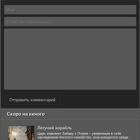
Отправить комментарий
Скоро на киного
Летучий корабль
Царь знакомит Забаву с Полем – уверенным в себе
наследником богатого семейства, пользующегося среди...