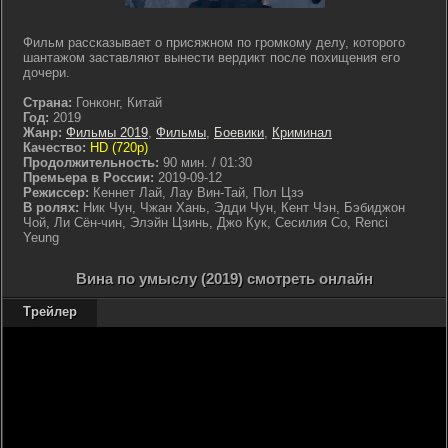
Фильм рассказывает о присяжном по громкому делу, которого
шантажом заставляют вынести вердикт после похищения его
дочери.
Страна:
Гонконг, Китай
Год:
2019
Жанр:
Фильмы 2019
,
Фильмы
,
Боевики
,
Криминал
Качество:
HD (720p)
Продолжительность:
90 мин. / 01:30
Премьера в России:
2019-09-12
Режиссер:
Кеннет Лай, Лау Вин-Тай, Пол Цзэ
В ролях:
Ник Чун, Чжан Хань, Эдди Чун, Кент Чэн, Бэбиджон
Чой, Ли Сён-чин, Элэйн Цзинь, Джо Кук, Сесилия Со, Renci
Yeung
Вина по умыслу (2019) смотреть онлайн
Трейлер