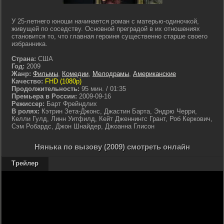
У 25-летнего юноши начинается роман с матерью-одиночкой,
живущей по соседству. Основной преградой в их отношениях
становится то, что главная героиня существенно старше своего
избранника.
Страна:
США
Год:
2009
Жанр:
Фильмы
,
Комедии
,
Мелодрамы
,
Американские
Качество:
FHD (1080p)
Продолжительность:
95 мин. / 01:35
Премьера в России:
2009-09-16
Режиссер:
Барт Фрейндлих
В ролях:
Кэтрин Зета-Джонс, Джастин Барта, Эндрю Черри,
Келли Гулд, Линн Уитфилд, Кейт Дженнингс Грант, Роб Керкович,
Сэм Робардс, Джон Шнайдер, Джоанна Глисон
Нянька по вызову (2009) смотреть онлайн
Трейлер