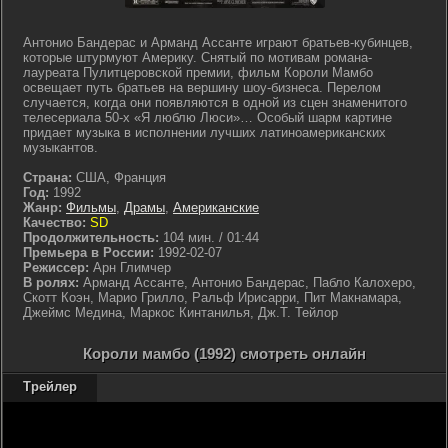
Антонио Бандерас и Арманд Ассанте играют братьев-кубинцев,
которые штурмуют Америку. Снятый по мотивам романа-
лауреата Пулитцеровской премии, фильм Короли Мамбо
освещает путь братьев на вершину шоу-бизнеса. Перелом
случается, когда они появляются в одной из сцен знаменитого
телесериала 50-х «Я люблю Люси»… Особый шарм картине
придает музыка в исполнении лучших латиноамериканских
музыкантов.
Страна:
США, Франция
Год:
1992
Жанр:
Фильмы
,
Драмы
,
Американские
Качество:
SD
Продолжительность:
104 мин. / 01:44
Премьера в России:
1992-02-07
Режиссер:
Арн Глимчер
В ролях:
Арманд Ассанте, Антонио Бандерас, Пабло Калохеро,
Скотт Коэн, Марио Грилло, Ральф Ирисарри, Пит Макнамара,
Джеймс Медина, Маркос Кинтанилья, Дж.Т. Тейлор
Короли мамбо (1992) смотреть онлайн
Трейлер