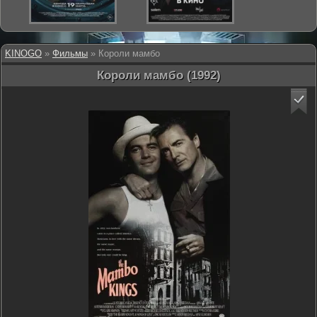
KINOGO
»
Фильмы
» Короли мамбо
Короли мамбо (1992)