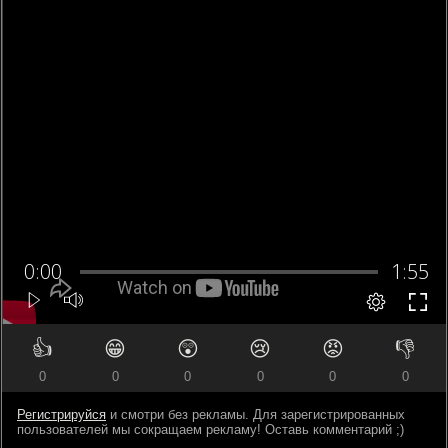
👍
😁
😲
😢
😡
👎
0
0
0
0
0
0
Регистрируйся
и смотри без рекламы. Для зарегистрированных
пользователей мы сокращаем рекламу! Оставь комментарий ;)