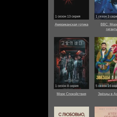
1 сезон 13 серия
1 сезон 3 сер
Американская готика
BBC: Мор
гигант
1 сезон 8 серия
5 сезон 16 се
Море Спокойствия
Звёзды в А