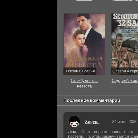
3 сезон 87 серия
1 сезон 4 сер
Стамбульская
Седдулбахир 
невеста
Последние комментарии
Хирург
24 июля 2026
Люда:
Опять сериал начинается с
постели. На этом заканчивается фан