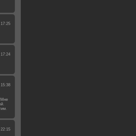
 17:25
 17:24
 15:38
 Мне
ый.
тим.
.
 22:15