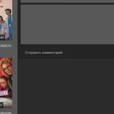
рия
удрость
Отправить комментарий
ия
твенник