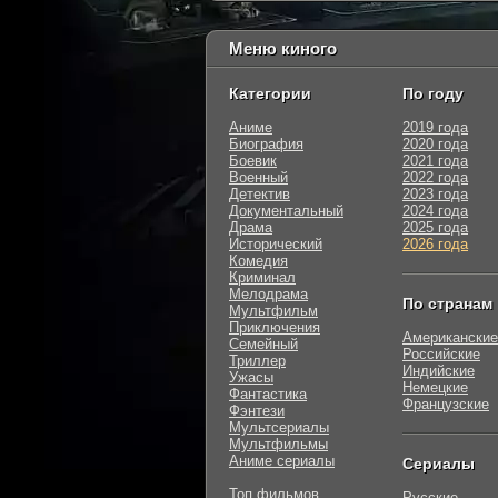
Меню киного
Категории
По году
Аниме
2019 года
Биография
2020 года
Боевик
2021 года
Военный
2022 года
Детектив
2023 года
Документальный
2024 года
Драма
2025 года
Исторический
2026 года
Комедия
Криминал
Мелодрама
По странам
Мультфильм
Приключения
Американские
Семейный
Российские
Триллер
Индийские
Ужасы
Немецкие
Фантастика
Французские
Фэнтези
Мультсериалы
Мультфильмы
Аниме сериалы
Сериалы
Топ фильмов
Русские