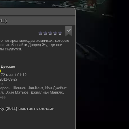
11)
 о четырех молодых хомячках, которые
ки, чтобы найти Дворец Жу, где они
ты сбудутся.
,
Детские
)
72 мин. / 01:12
2011-09-27
те
ерсон, Шеннон Чан-Кент, Иэн Джеймс
лл, Эрин Мэтьюз, Джиллиан Майклс,
Барр
Жу (2011) смотреть онлайн