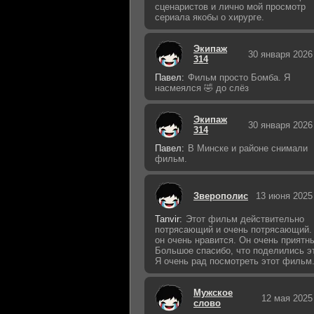
сценаристов и лично мой просмотр
сериала якобы о хирурге.
Экипаж
30 января 2026
314
Павел:
Фильм просто Бомба. Я
насмеялся 🤣 до слёз
Экипаж
30 января 2026
314
Павел:
В Минске и районе снимали
фильм.
Зверополис
13 июня 2025
Tanvir:
Этот фильм действительно
потрясающий и очень потрясающий.
он очень нравится. Он очень приятн
Большое спасибо, что поделились э
Я очень рад посмотреть этот фильм
Мужское
12 мая 2025
слово