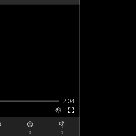

😡
👎
0
0