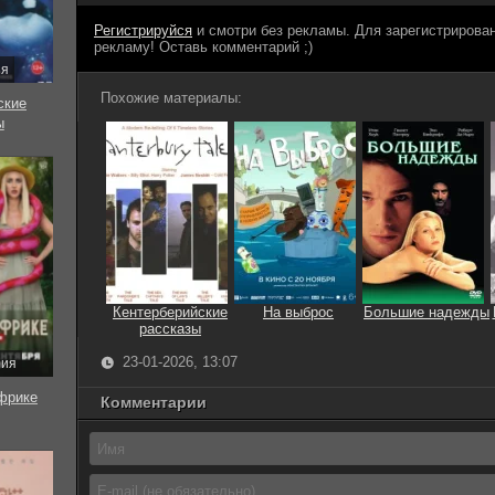
Регистрируйся
и смотри без рекламы. Для зарегистриров
рекламу! Оставь комментарий ;)
ия
Похожие материалы:
ские
ы
Кентерберийские
На выброс
Большие надежды
рассказы
23-01-2026, 13:07
рия
фрике
Комментарии