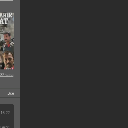
ия
32 часа
Все
 16:22
тазия