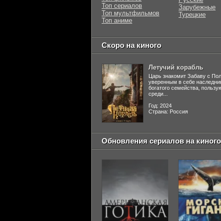
Топ сериалов
Зарубежные
Топ мультфильмов
Турецкие
Топ аниме
Скоро на киного
Летучий корабль
Царь знакомит Забаву с По
уверенным в себе наследни
богатого семейства, польз
среди...
Год: 2024
Страна: Россия
Обновления сериалов на киного