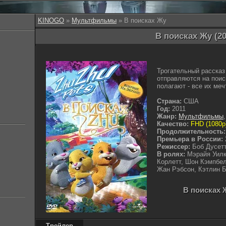
KINOGO
»
Мультфильмы
» В поисках Жу
В поисках Жу (20
Трогательный рассказ
отправляются на поис
полагают - все их меч
Страна:
США
Год:
2011
Жанр:
Мультфильмы
Качество:
FHD (1080p
Продолжительность:
Премьера в России:
Режиссер:
Боб Дусет
В ролях:
Мэрайя Уилк
Корлетт, Шон Кэмпбе
Жан Рэбсон, Кэтлин 
В поисках 
Трейлер