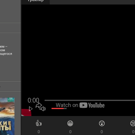
лем –
ком
ующегося
👍
😁
😲

0
0
0
0