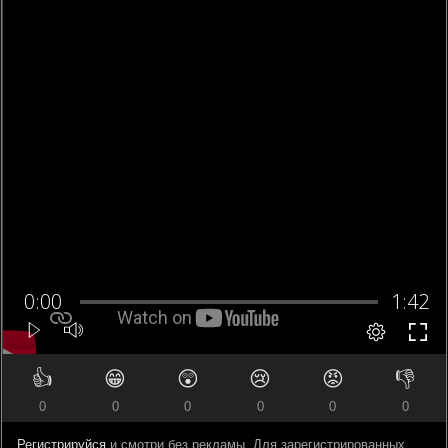
👍
😁
😲
😢
😡
👎
0
0
0
0
0
0
Регистрируйся
и смотри без рекламы. Для зарегистрированных