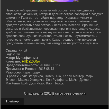
Невероятной красоты тропический остров Гула находится в
опасности: механизм, который держит остров парящим в воздухе
сломан, и Гула вот-вот уйдет под воду! Харизматичным и
обаятельным, но далеким от подвигов героям волей-неволей
придется спасать свой остров и всех его жителей. Ироничные,
веселые и безбашенные персонажи проявят настоящие чудеса
храбрости, сплотившись перед лицом смертельной опасности и
проявив свои лучшие качества: отчаянность, неутомимость и
готовность помочь друг другу. Какие трудности им придется
преодолеть и какой выход они найдут из непростой ситуации?
Страна:
Китай
Год:
2014
Жанр:
Мультфильмы
Качество:
FHD (1080p)
Продолжительность:
90 мин. / 01:30
Премьера в России:
2015-08-13
Режиссер:
Карл Тордж
В ролях:
Луис Феррейра, Питер Нью, Келли Мецгер, Марк
Эчесон, Марика Хендрикс, Кен Руффель, Майкл Добсон,
МакКензи Грэй, Джи Чжан, Карл Тордж
Спасатели (2014) смотреть онлайн
Трейлер