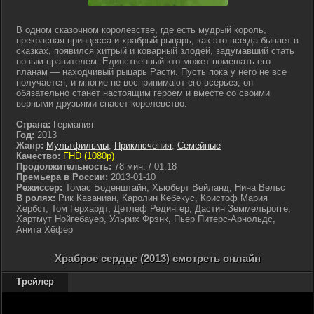
В одном сказочном королевстве, где есть мудрый король,
прекрасная принцесса и храбрый рыцарь, как это всегда бывает в
сказках, появился хитрый и коварный злодей, задумавший стать
новым правителем. Единственный кто может помешать его
планам — находчивый рыцарь Расти. Пусть пока у него не все
получается, и многие не воспринимают его всерьез, он
обязательно станет настоящим героем и вместе со своими
верными друзьями спасет королевство.
Страна:
Германия
Год:
2013
Жанр:
Мультфильмы
,
Приключения
,
Семейные
Качество:
FHD (1080p)
Продолжительность:
78 мин. / 01:18
Премьера в России:
2013-01-10
Режиссер:
Томас Боденштайн, Хьюберт Вейланд, Нина Вельс
В ролях:
Рик Каваниан, Каролин Кебекус, Кристоф Мария
Хербст, Том Герхардт, Детлеф Редингер, Дастин Земмельрогге,
Хартмут Нойгебауер, Ульрих Фрэнк, Пьер Питерс-Арнольдс,
Анита Хёфер
Храброе сердце (2013) смотреть онлайн
Трейлер