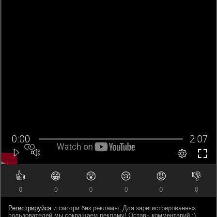
👍
😁
😲
😢
😡
👎
0
0
0
0
0
0
Регистрируйся
и смотри без рекламы. Для зарегистрированных
пользователей мы сокращаем рекламу! Оставь комментарий ;)