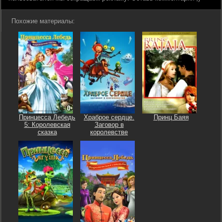
Похожие материалы:
Принцесса Лебедь
Храброе сердце.
Принц Баяя
5: Королевская
Заговор в
сказка
королевстве