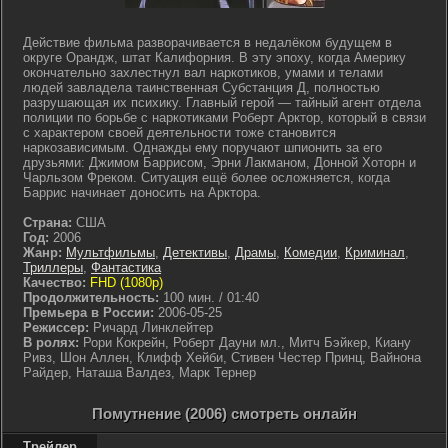
Действие фильма разворачивается в недалёком будущем в
округе Орандж, штат Калифорния. В эту эпоху, когда Америку
окончательно захлестнул вал наркотиков, умами и телами
людей завладела таинственная Субстанция Д, полностью
разрушающая их психику. Главный герой — тайный агент отдела
полиции по борьбе с наркотиками Роберт Арктор, который в связи
с характером своей деятельности тоже становится
наркозависимым. Однажды ему поручают шпионить за его
друзьями: Джимом Баррисом, Эрни Лакманом, Донной Хоторн и
Чарльзом Фреком. Ситуация ещё более осложняется, когда
Баррис начинает доносить на Арктора.
Страна:
США
Год:
2006
Жанр:
Мультфильмы
,
Детективы
,
Драмы
,
Комедии
,
Криминал
,
Триллеры
,
Фантастика
Качество:
FHD (1080p)
Продолжительность:
100 мин. / 01:40
Премьера в России:
2006-05-25
Режиссер:
Ричард Линклейтер
В ролях:
Рори Кокрейн, Роберт Дауни мл., Митч Бэйкер, Киану
Ривз, Шон Аллен, Клифф Хейби, Стивен Честер Принц, Вайнона
Райдер, Наташа Валдез, Марк Тернер
Помутнение (2006) смотреть онлайн
Трейлер