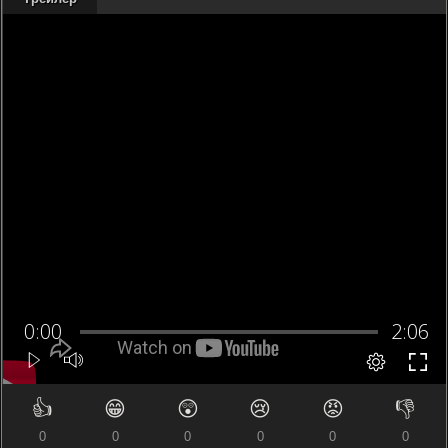
👍
😁
😲
😢
😡
👎
0
0
0
0
0
0