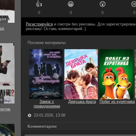
👍
😁
😲

0
0
0
0
ерия
Регистрируйся
и смотри без рекламы. Для зарегистриров
ра
рекламу! Оставь комментарий ;)
Похожие материалы:
ия
Замок с
Девушка брата
Побег из курятника
привидениями
тектив
23-01-2026, 13:08
Комментарии