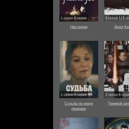
1 сезон 8 серия
3 сезон 115 с
Наследие
Дядя Ка
1 сезон 4 серия
2 сезон 8 сер
Судьба по книге
Теневой де
перемен