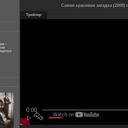
Самая красивая загадка (2008)
Трейлер
лем –
ком
ующегося