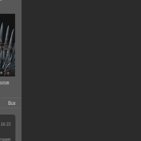
ия
толов
Все
 16:22
тазия