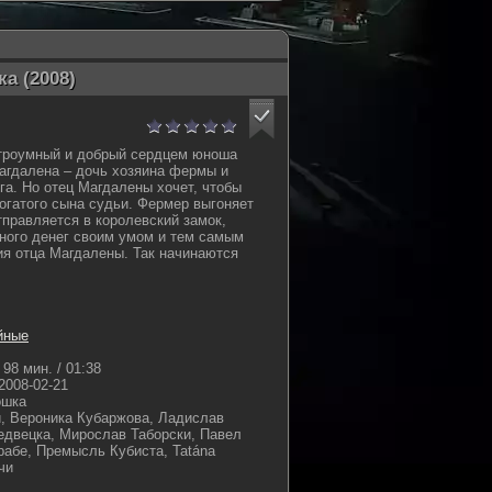
а (2008)
троумный и добрый сердцем юноша
агдалена – дочь хозяина фермы и
га. Но отец Магдалены хочет, чтобы
огатого сына судьи. Фермер выгоняет
тправляется в королевский замок,
ного денег своим умом и тем самым
я отца Магдалены. Так начинаются
йные
98 мин. / 01:38
2008-02-21
ошка
, Вероника Кубаржова, Ладислав
едвецка, Мирослав Таборски, Павел
рабе, Премысль Кубиста, Tatána
чи