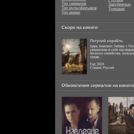
Топ сериалов
Зарубежные
Топ мультфильмов
Турецкие
Топ аниме
Скоро на киного
Летучий корабль
Царь знакомит Забаву с По
уверенным в себе наследни
богатого семейства, польз
среди...
Год: 2024
Страна: Россия
Обновления сериалов на киного