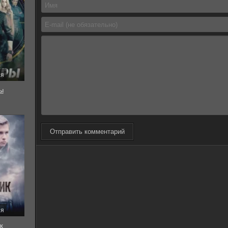
ия
ы
Отправить комментарий
ия
к