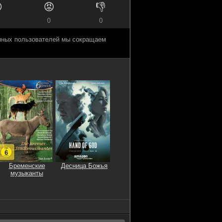

😡
👎
0
0
анных пользователей мы сокращаем
Бременские
Десница Божья
музыканты