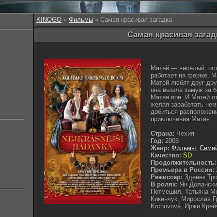
KINOGO
»
Фильмы
» Самая красивая загадка
Самая красивая загадк
Матей — весёлый, ос
работает на ферме. М
Матей любят друг дру
она вышла замуж за б
Матея вон. И Матей о
желая заработать нем
добиться расположени
приключения Матея.
Страна:
Чехия
Год:
2008
Жанр:
Фильмы
,
Семе
Качество:
SD
Продолжительность:
Премьера в России:
Режиссер:
Зденек Тр
В ролях:
Ян Долански
Потмешил, Татьяна М
Кикинчук, Мирослав Г
Krchovová, Иржи Крей