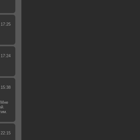
 17:25
 17:24
 15:38
 Мне
ый.
тим.
.
 22:15