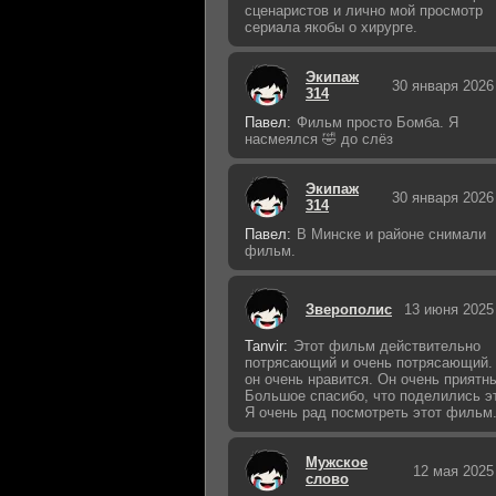
сценаристов и лично мой просмотр
сериала якобы о хирурге.
Экипаж
30 января 2026
314
Павел:
Фильм просто Бомба. Я
насмеялся 🤣 до слёз
Экипаж
30 января 2026
314
Павел:
В Минске и районе снимали
фильм.
Зверополис
13 июня 2025
Tanvir:
Этот фильм действительно
потрясающий и очень потрясающий.
он очень нравится. Он очень приятн
Большое спасибо, что поделились э
Я очень рад посмотреть этот фильм
Мужское
12 мая 2025
слово