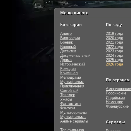
Меню киного
Категории
По году
Аниме
2019 года
Биография
2020 года
Боевик
2021 года
Военный
2022 года
Детектив
2023 года
Документальный
2024 года
Драма
2025 года
Исторический
2026 года
Комедия
Криминал
Мелодрама
По странам
Мультфильм
Приключения
Американские
Семейный
Российские
Триллер
Индийские
Ужасы
Немецкие
Фантастика
Французские
Фэнтези
Мультсериалы
Мультфильмы
Аниме сериалы
Сериалы
Топ фильмов
Русские