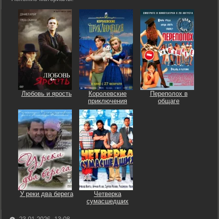
Любовь и ярость
Королевские
Переполох в
приключения
общаге
У реки два берега
Четверка
сумасшедших