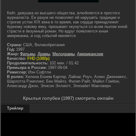
Кейт, девушка из высшего общества, влюбляется в простого
журналиста. Ее разум не позволяет ей нарушить традиции и
строгие устои XIX века в то время, как сердце принадлежит
бурному новому веку, призывает окунуться со всем пылом юной
страсти в безумный роман. Но вдруг появляется юная
американка, и ход событий меняется.
Страна:
США, Великобритания
Год:
1997
Жанр:
Фильмы
,
Драмы
,
Мелодрамы
,
Американские
Качество:
FHD (1080p)
Продолжительность:
102 мин. / 01:42
Премьера в России:
1997-09-04
Режиссер:
Иэн Софтли
В ролях:
Хелена Бонем Картер, Лайнас Роуч, Алекс Дженнингс,
Шарлотта Рэмплинг, Бен Майлз, Филип Райт, Майкл Гэмбон,
Александр Джон, Элисон Эллиотт, Элизабет Макговерн
Крылья голубки (1997) смотреть онлайн
Трейлер