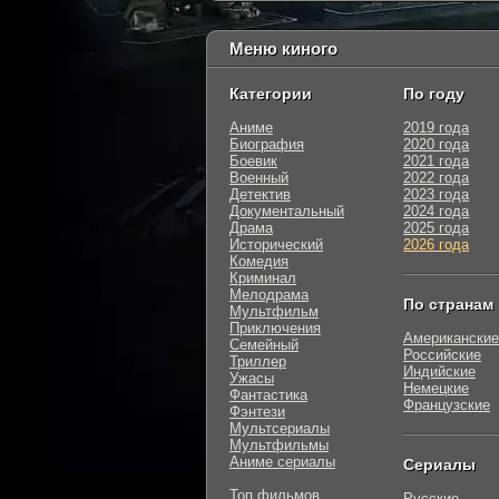
Меню киного
Категории
По году
Аниме
2019 года
Биография
2020 года
Боевик
2021 года
Военный
2022 года
Детектив
2023 года
Документальный
2024 года
Драма
2025 года
Исторический
2026 года
Комедия
Криминал
Мелодрама
По странам
Мультфильм
Приключения
Американские
Семейный
Российские
Триллер
Индийские
Ужасы
Немецкие
Фантастика
Французские
Фэнтези
Мультсериалы
Мультфильмы
Аниме сериалы
Сериалы
Топ фильмов
Русские