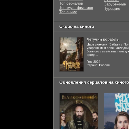
Топ сериалов
Зарубежные
Топ мультфильмов
Турецкие
Топ аниме
Скоро на киного
Летучий корабль
Царь знакомит Забаву с По
уверенным в себе наследни
богатого семейства, польз
среди...
Год: 2024
Страна: Россия
Обновления сериалов на киного