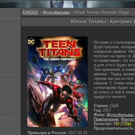
KINOGO
»
Мультфильмы
» Юные Титаны: Контракт Иуды
Юные Титаны: Контракт 
История о столкновен
Дэфстроуком, которы
коварным нравом. Нес
получал на орехи от Д
останавливает. Он хо
и для этого будет ис
Тем временем, в кома
именно - Терра, возм
героям как раз кстати
камнем. С этими нов
супергероев будет ещ
вступить в бой в люб
придется нелегко.
Страна:
США
Год:
2017
Жанр:
Мультфильмы
Приключения
,
Фантас
Качество:
HD (720p)
Продолжительность:
Премьера в России:
2017-03-31