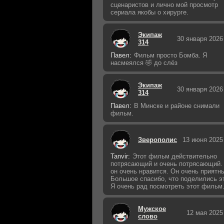
сценаристов и лично мой просмотр
сериала якобы о хирурге.
Экипаж
30 января 2026
314
Павел:
Фильм просто Бомба. Я
насмеялся 🤣 до слёз
Экипаж
30 января 2026
314
Павел:
В Минске и районе снимали
фильм.
Зверополис
13 июня 2025
Tanvir:
Этот фильм действительно
потрясающий и очень потрясающий.
он очень нравится. Он очень приятн
Большое спасибо, что поделились э
Я очень рад посмотреть этот фильм
Мужское
12 мая 2025
слово