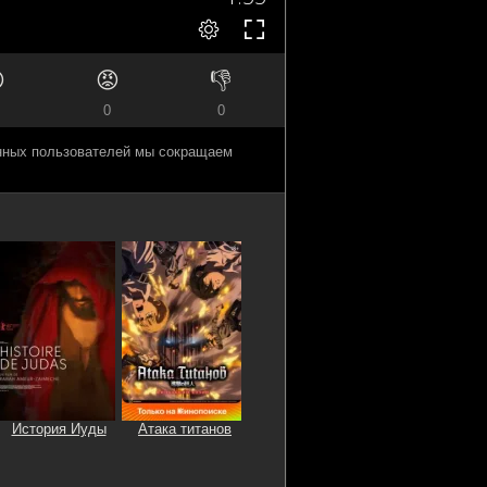

😡
👎
0
0
анных пользователей мы сокращаем
История Иуды
Атака титанов