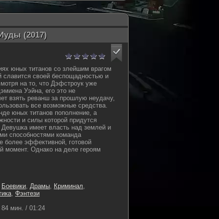
Иуды (2017)
иях юных титанов со злейшим врагом
й славится своей беспощадностью и
мотря на то, что Дэфстроук уже
эмиена Уэйна, его это не
чет взять реванш за прошлую неудачу,
пользовать все возможные средства.
нде юных титанов пополнение, а
ожности и силы которой придутся
. Девушка имеет власть над землей и
ыми способностями команда
е более эффективной, готовой
ой момент. Однако на деле героям
,
Боевики
,
Драмы
,
Криминал
,
тика
,
Фэнтези
84 мин. / 01:24