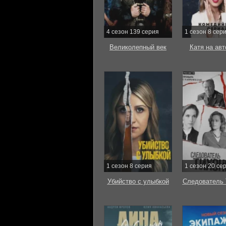
4 сезон 139 серия
1 сезон 8 сер
Великолепный век
Катя на ав
1 сезон 8 серия
1 сезон 20 се
Убийство с улыбкой
Следователь 