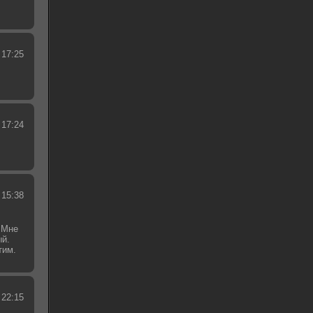
 17:25
 17:24
 15:38
 Мне
ый.
тим.
.
 22:15