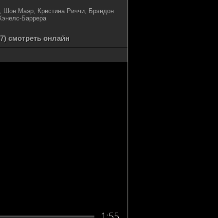
, Шон Маэр, Кристина Риччи, Брэндон
 Кэнелс-Баррера
7) смотреть онлайн