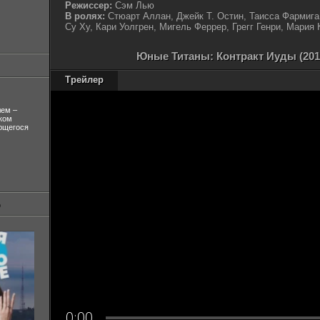
Режиссер:
Сэм Лью
В ролях:
Стюарт Аллан, Джейк Т. Остин, Таисса Фармига
Су Ху, Кари Уолгрен, Мигель Феррер, Грегг Генри, Мария
Юные Титаны: Контракт Иуды (201
Трейлер
лем –
ком
ующегося