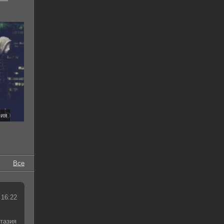
рия
Все
 16:22
тазия