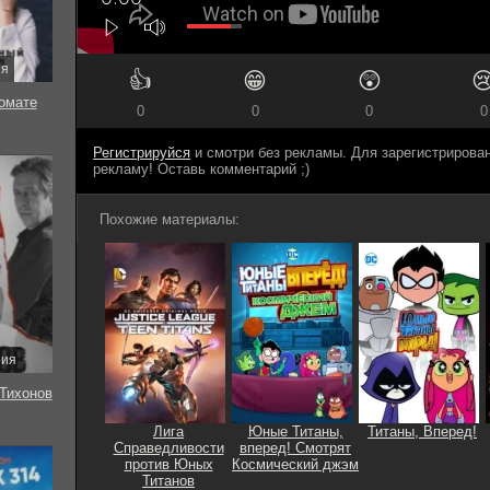
ия
👍
😁
😲

томате
0
0
0
0
Регистрируйся
и смотри без рекламы. Для зарегистриров
рекламу! Оставь комментарий ;)
Похожие материалы:
рия
Тихонов
Лига
Юные Титаны,
Титаны, Вперед!
Справедливости
вперед! Смотрят
против Юных
Космический джэм
Титанов