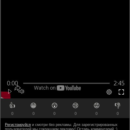
👍
😁
😲
😢
😡
👎
0
0
0
0
0
0
Регистрируйся
и смотри без рекламы. Для зарегистрированных
пользователей мы сокращаем рекламу! Оставь комментарий ;)