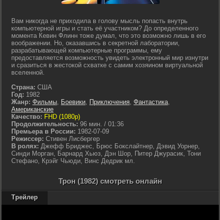
Вам никогда не приходила в голову мысль попасть внутрь
компьютерной игры и стать её участником? До определенного
момента Кевин Флинн тоже думал, что это возможно лишь в его
воображении. Но, оказавшись в секретной лаборатории,
разрабатывающей компьютерные программы, ему
предоставляется возможность увидеть электронный мир изнутри
и сразиться в жестокой схватке с самим хозяином виртуальной
вселенной.
Страна:
США
Год:
1982
Жанр:
Фильмы
,
Боевики
,
Приключения
,
Фантастика
,
Американские
Качество:
FHD (1080p)
Продолжительность:
96 мин. / 01:36
Премьера в России:
1982-07-09
Режиссер:
Стивен Лисбергер
В ролях:
Джефф Бриджес, Брюс Бокслайтнер, Дэвид Уорнер,
Синди Морган, Барнард Хьюз, Дэн Шор, Питер Джурасик, Тони
Стефано, Крэйг Чьюди, Винс Дедрик мл.
Трон (1982) смотреть онлайн
Трейлер