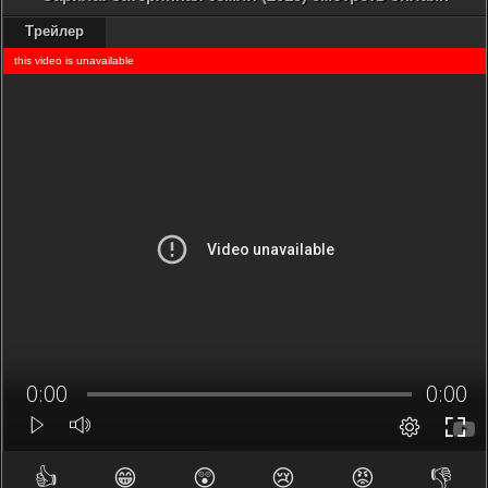
Трейлер
👍
😁
😲
😢
😡
👎