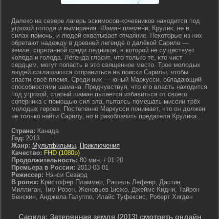
Далеко на севере лагерь эскимосов-кочевников находится под
угрозой голода и вымирания. Шаман племени, Крулик, не в
силах помочь, и людей охватывает отчаяние. Некоторые из них
обретают надежду в древней легенде о далёкой Сариле —
земле, спрятанной среди ледников, в которой не существует
холода и голода. Легенда гласит, что только те, кто чист
сердцем, могут попасть в это священное место. Трое молодых
людей соглашаются отправиться на поиски Сарилы, чтобы
спасти своё племя. Среди них — юный Маркусси, обладающий
способностями шамана. Предчувствуя, что его власть находится
под угрозой, старый шаман пытается избавиться от своего
соперника с помощью сил зла, пытаясь помешать миссии трёх
молодых героев. Постепенно Маркусси понимает, что он должен
не только найти Сарилу, но и разоблачить предателя Крулика…
Страна:
Канада
Год:
2013
Жанр:
Мультфильмы
,
Приключения
Качество:
FHD (1080p)
Продолжительность:
80 мин. / 01:20
Премьера в России:
2013-03-01
Режиссер:
Нэнси Севард
В ролях:
Кристофер Пламмер, Рашель Лефевр, Дастин
Миллиган, Тим Розон, Женевьев Бюжо, Джеймс Кидни, Тайрон
Бенскин, Анджела Галуппо, Илайс Туфексис, Роберт Хигден
Сарила: Затерянная земля (2013) смотреть онлайн