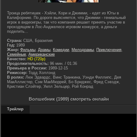
Троица ребятишек - Хэйли, Кори и Джимми, - едет из Юты в
Калифорнию. По дороге выясняется, что Джимми - гениальный
игрок в видеоигры, так что компания решает принять участие в
проходящем в Лос-Анджелесе игровом конкурсе, а деньги
поделить...
Страна:
США, Бразилия
Год:
1989
Жанр:
Фильмы
,
Драмы
,
Комедии
,
Мелодрамы
,
Приключения
,
Семейные
,
Американские
Качество:
HD (720p)
Продолжительность:
96 мин. / 01:36
Премьера в России:
1989-12-15
Режиссер:
Тодд Холлэнд
В ролях:
Люк Эдвардс, Винс Транкина, Уэнди Филлипс, Дея
МакАллистер, Сэм МакМюррей, Бо Бриджес, Фред Сэвэдж,
Кристиан Слэйтер, Уилл Зельцер, Рой Конрад
Волшебник (1989) смотреть онлайн
Трейлер