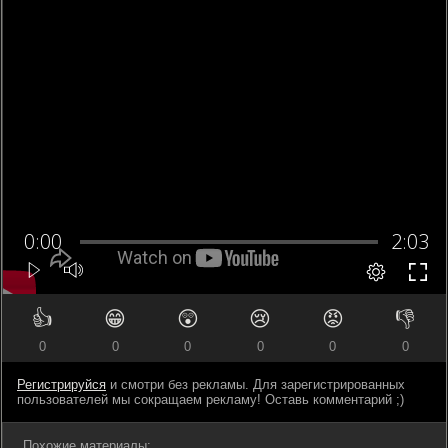
👍
😁
😲
😢
😡
👎
0
0
0
0
0
0
Регистрируйся
и смотри без рекламы. Для зарегистрированных
пользователей мы сокращаем рекламу! Оставь комментарий ;)
Похожие материалы: