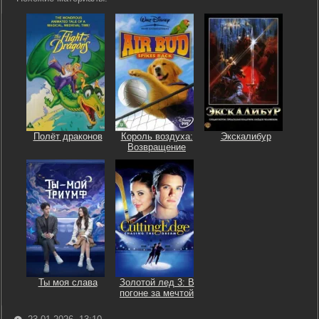
Полёт драконов
Король воздуха:
Экскалибур
Возвращение
Ты моя слава
Золотой лед 3: В
погоне за мечтой