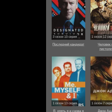
3 сезон 10 серия
1 сезон 12 се
Последний кандидат
Человек 
пистоле
1 сезон 13 серия
1 сезон 7 сер
Я, опять я и снова я
Джон Ад