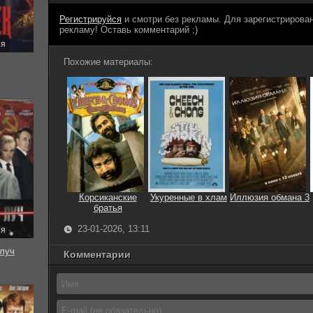
Регистрируйся
и смотри без рекламы. Для зарегистриров
рекламу! Оставь комментарий ;)
ия
Похожие материалы:
Корсиканские
Укуренные в хлам
Иллюзия обмана 3
братья
23-01-2026, 13:11
ия
луч
Комментарии