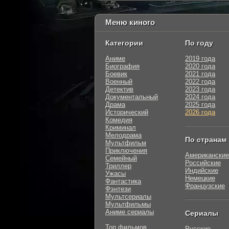
Меню киного
Категории
По году
Аниме
2019 года
Биография
2020 года
Боевик
2021 года
Военный
2022 года
Детектив
2023 года
Документальный
2024 года
Драма
2025 года
Исторический
2026 года
Комедия
Криминал
Мелодрама
По странам
Мультфильм
Приключения
Американские
Семейный
Российские
Триллер
Индийские
Ужасы
Немецкие
Фантастика
Французские
Фэнтези
Мультсериалы
Мультфильмы
Аниме сериалы
Сериалы
Топ фильмов
Русские