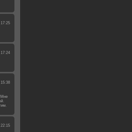
 17:25
 17:24
 15:38
 Мне
ый.
тим.
.
 22:15