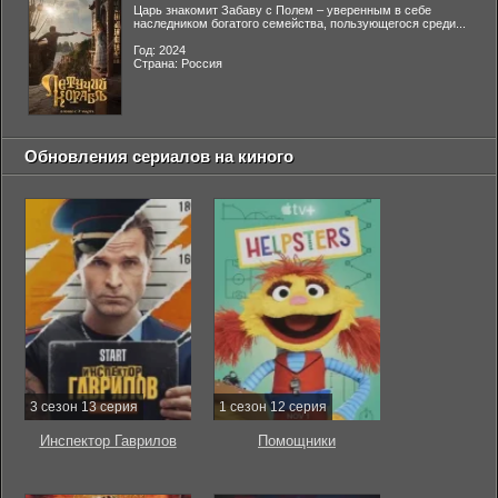
Царь знакомит Забаву с Полем – уверенным в себе
наследником богатого семейства, пользующегося среди...
Год: 2024
Страна: Россия
Обновления сериалов на киного
3 сезон 13 серия
1 сезон 12 серия
Инспектор Гаврилов
Помощники