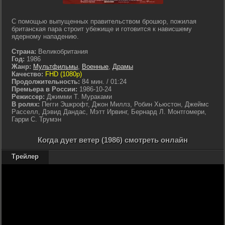
С помощью выпущенных правительством брошюр, пожилая
британская пара строит убежище и готовится к нависшему
ядерному нападению.
Страна:
Великобритания
Год:
1986
Жанр:
Мультфильмы
,
Военные
,
Драмы
Качество:
FHD (1080p)
Продолжительность:
84 мин. / 01:24
Премьера в России:
1986-10-24
Режиссер:
Джимми Т. Мураками
В ролях:
Пегги Эшкрофт, Джон Миллз, Робин Хьюстон, Джеймс
Расселл, Дэвид Дандас, Мэтт Ирвинг, Бернард Л. Монтгомери,
Гарри С. Трумэн
Когда дует ветер (1986) смотреть онлайн
Трейлер