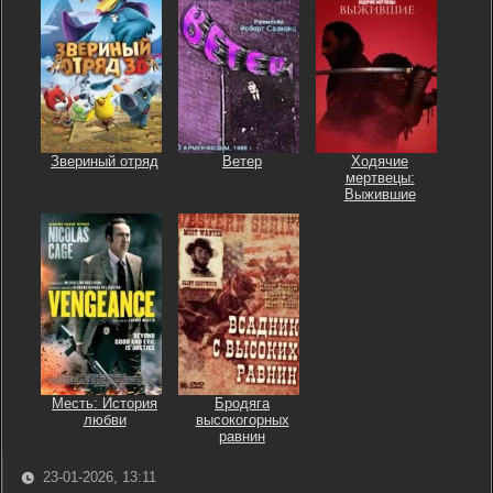
Звериный отряд
Ветер
Ходячие
мертвецы:
Выжившие
Месть: История
Бродяга
любви
высокогорных
равнин
23-01-2026, 13:11