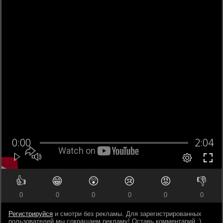
👍
😁
😲
😢
😡
👎
0
0
0
0
0
0
Регистрируйся
и смотри без рекламы. Для зарегистрированных
пользователей мы сокращаем рекламу! Оставь комментарий ;)