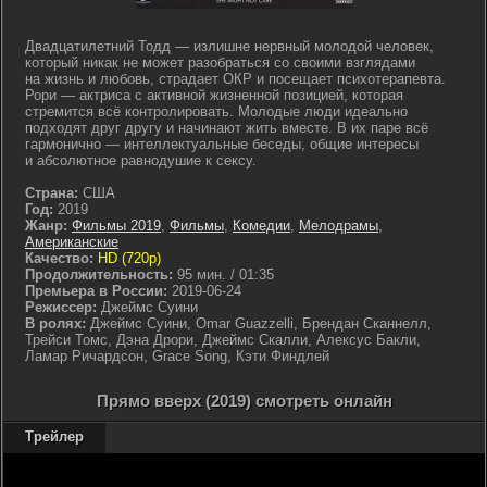
Двадцатилетний Тодд — излишне нервный молодой человек,
который никак не может разобраться со своими взглядами
на жизнь и любовь, страдает ОКР и посещает психотерапевта.
Рори — актриса с активной жизненной позицией, которая
стремится всё контролировать. Молодые люди идеально
подходят друг другу и начинают жить вместе. В их паре всё
гармонично — интеллектуальные беседы, общие интересы
и абсолютное равнодушие к сексу.
Страна:
США
Год:
2019
Жанр:
Фильмы 2019
,
Фильмы
,
Комедии
,
Мелодрамы
,
Американские
Качество:
HD (720p)
Продолжительность:
95 мин. / 01:35
Премьера в России:
2019-06-24
Режиссер:
Джеймс Суини
В ролях:
Джеймс Суини, Omar Guazzelli, Брендан Сканнелл,
Трейси Томс, Дэна Дрори, Джеймс Скалли, Алексус Бакли,
Ламар Ричардсон, Grace Song, Кэти Финдлей
Прямо вверх (2019) смотреть онлайн
Трейлер