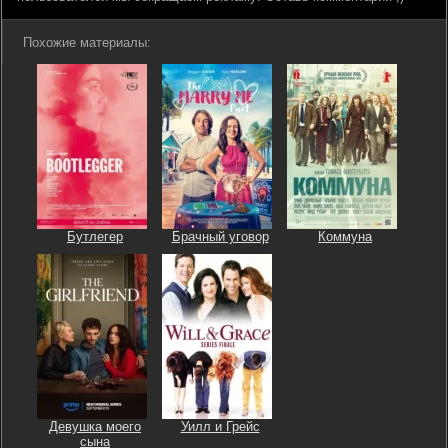
Похожие материалы:
Бутлегер
Брачный уговор
Коммуна
Девушка моего
Уилл и Грейс
сына